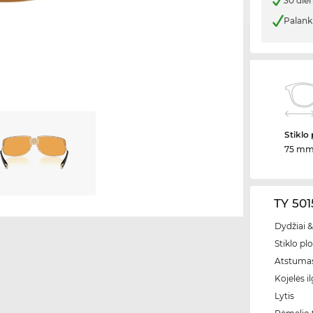
30 die
Palank
Stiklo 
75 m
TY 501
Dydžiai &
Stiklo plo
Atstumas
Kojelės il
Lytis