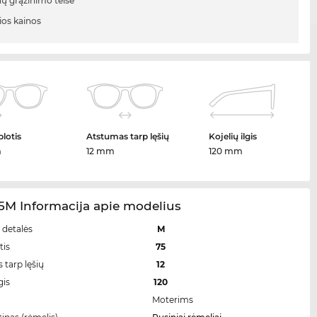
nų grąžinimo teisė
ios kainos
plotis
Atstumas tarp lęšių
Kojelių ilgis
m
12 mm
120 mm
5M Informacija apie modelius
 detalės
M
tis
75
 tarp lęšių
12
gis
120
Moterims