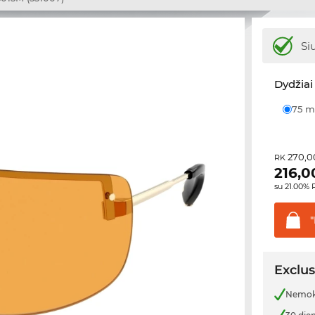
Si
Dydžiai 
75
270,0
RK
216,0
su 21.00%
"
Exclus
Nemoka