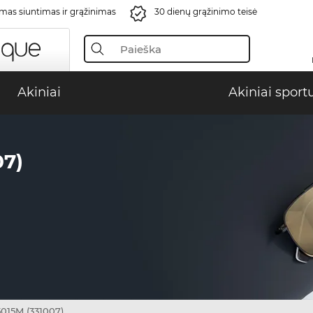
s siuntimas ir grąžinimas
30 dienų grąžinimo teisė
Akiniai
Akiniai sport
7)
015M (331007)