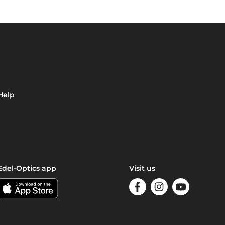
Help
Edel-Optics app
Visit us