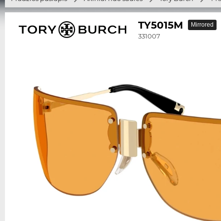
TY5015M
Mirrored
331007