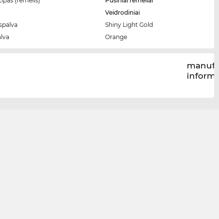
ipas (rėmelis)
Pusiniai rėmeliai
Veidrodiniai
spalva
Shiny Light Gold
alva
Orange
manufa
inform