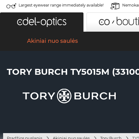
Largest eyewear range immediately available!
Nemokama
Akiniai nuo saulės
TORY BURCH TY5015M (33100
Pradžios puslapis
Akiniai nuo saulės
Tory Burch
TY5