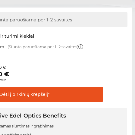
unta paruošiama
per 1–2 savaites
ir turimi kiekiai
 mm
(Siunta paruošiama per 1–2 savaites)
0 €
0
€
 PVM
Dėti į pirkinių
krepšelį"
ive Edel-Optics Benefits
mas siuntimas ir grąžinimas