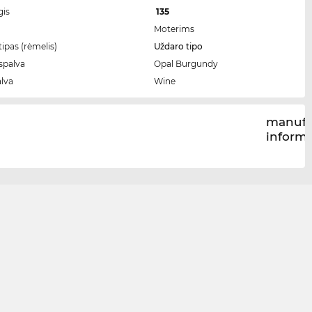
gis
135
Moterims
ipas (rėmelis)
Uždaro tipo
spalva
Opal Burgundy
alva
Wine
manufa
inform