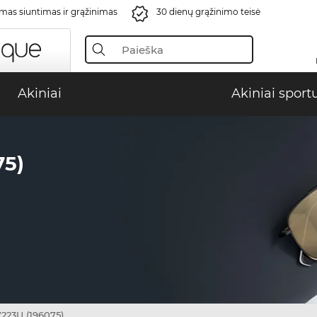
s siuntimas ir grąžinimas
30 dienų grąžinimo teisė
Akiniai
Akiniai sport
5)
223U (196075)