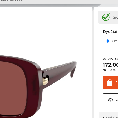
Si
Dydžiai 
53 
215,0
RK
172,0
su 21.00%
"