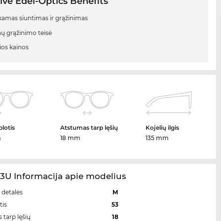
ive Edel-Optics Benefits
mas siuntimas ir grąžinimas
nų grąžinimo teisė
ios kainos
plotis
Atstumas tarp lęšių
Kojelių ilgis
m
18 mm
135 mm
3U Informacija apie modelius
 detalės
M
tis
53
 tarp lęšių
18