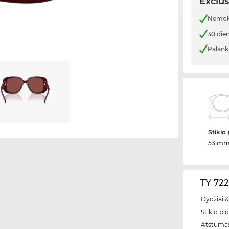
Exclus
Nemoka
30 die
Palank
Stiklo 
53 m
TY 722
Dydžiai &
Stiklo plo
Atstumas