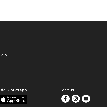
Help
Edel-Optics app
Visit us