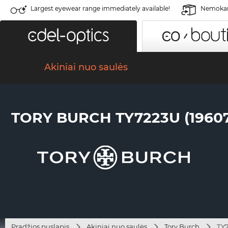
Largest eyewear range immediately available!
Nemokama
Akiniai nuo saulės
TORY BURCH TY7223U (19607
Pradžios puslapis
Akiniai nuo saulės
Tory Burch
TY7