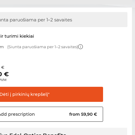
unta paruošiama
per 1–2 savaites
ir turimi kiekiai
mm
(Siunta paruošiama per 1–2 savaites)
0 €
0
€
 PVM
Dėti į pirkinių
krepšelį"
Add
prescription
from 59,90 €