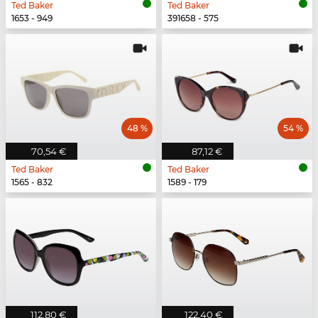
Ted Baker
Ted Baker
1653 - 949
391658 - 575
48 %
54 %
70,54 €
87,12 €
Ted Baker
Ted Baker
1565 - 832
1589 - 179
112,80 €
122,40 €