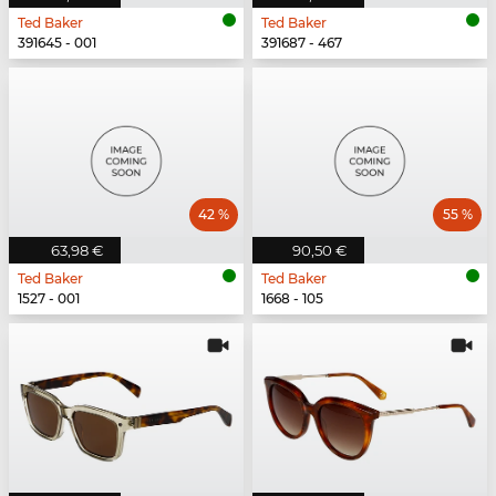
Ted Baker
Ted Baker
391645 - 001
391687 - 467
42 %
55 %
63,98 €
90,50 €
Ted Baker
Ted Baker
1527 - 001
1668 - 105