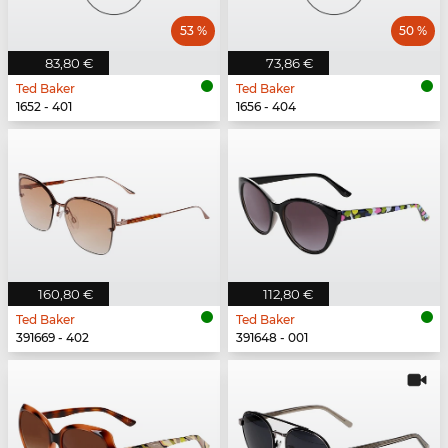
53 %
50 %
83,80 €
73,86 €
Ted Baker
Ted Baker
1652 - 401
1656 - 404
160,80 €
112,80 €
Ted Baker
Ted Baker
391669 - 402
391648 - 001