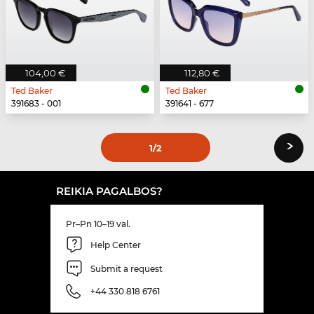
104,00 €
112,80 €
Ted Baker
Ted Baker
391683 - 001
391641 - 677
›
1
/2
REIKIA PAGALBOS?
Pr–Pn 10–19 val.
Help Center
Submit a request
+44 330 818 6761