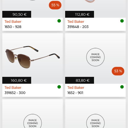
55 %
90,50 €
112,80 €
Ted Baker
Ted Baker
1650 - 928
391648 - 203
53 %
160,80 €
83,80 €
Ted Baker
Ted Baker
391652 - 300
1652 - 901