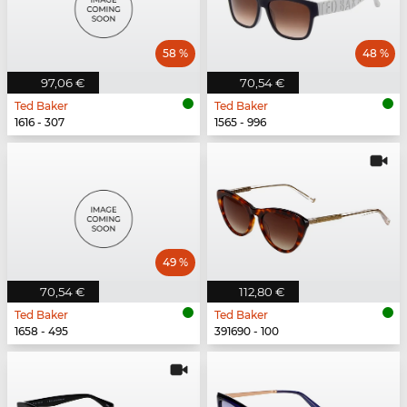
58 %
48 %
97,06 €
70,54 €
Ted Baker
Ted Baker
1616 - 307
1565 - 996
49 %
70,54 €
112,80 €
Ted Baker
Ted Baker
1658 - 495
391690 - 100