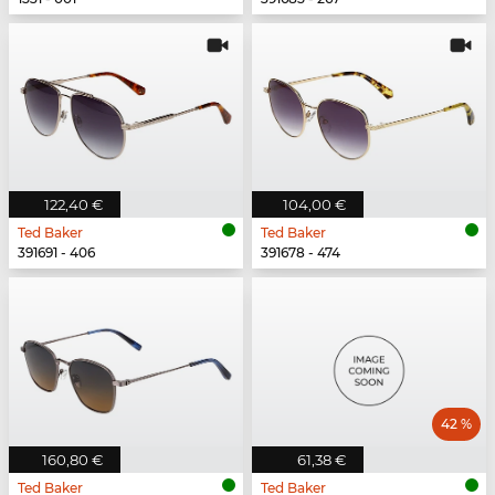
122,40 €
104,00 €
Ted Baker
Ted Baker
391691 - 406
391678 - 474
42 %
160,80 €
61,38 €
Ted Baker
Ted Baker