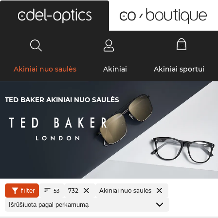
0
Akiniai nuo saulės
Akiniai
Akiniai sportui
TED BAKER AKINIAI NUO SAULĖS
filter
732
Akiniai nuo saulės
53