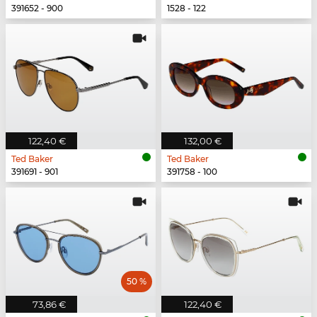
391652 - 900
1528 - 122
122,40 €
132,00 €
Ted Baker
Ted Baker
391691 - 901
391758 - 100
50 %
73,86 €
122,40 €