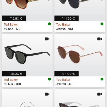
112,80 €
141,60 €
Ted Baker
Ted Baker
391645 - 122
391695 - 910
128,00 €
104,00 €
Ted Baker
Ted Baker
391694 - 001
391678 - 401