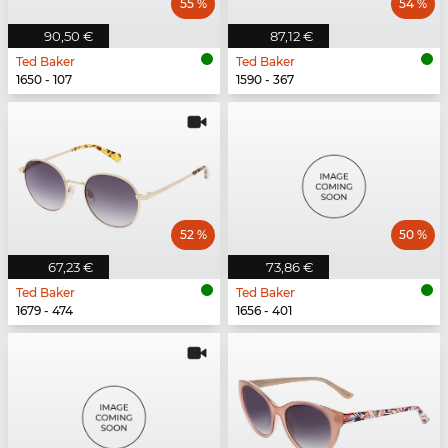
55 %
54 %
90,50 €
87,12 €
Ted Baker
Ted Baker
1650 - 107
1590 - 367
52 %
50 %
67,23 €
73,86 €
Ted Baker
Ted Baker
1679 - 474
1656 - 401