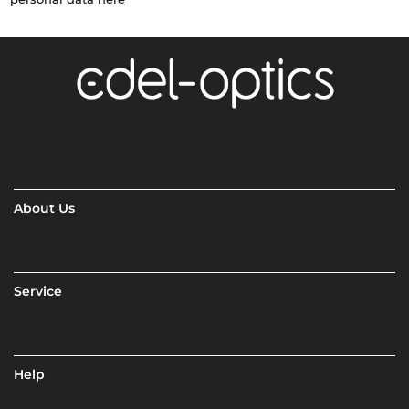
About Us
Service
Help