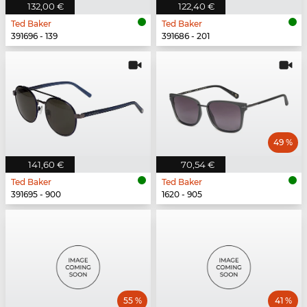
132,00 €
122,40 €
Ted Baker
Ted Baker
391696 - 139
391686 - 201
49 %
141,60 €
70,54 €
Ted Baker
Ted Baker
391695 - 900
1620 - 905
55 %
41 %