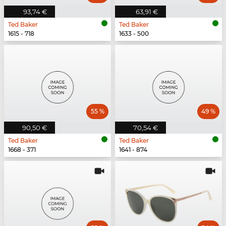
93,74 €
63,91 €
Ted Baker
Ted Baker
1615 - 718
1633 - 500
55 %
49 %
90,50 €
70,54 €
Ted Baker
Ted Baker
1668 - 371
1641 - 874