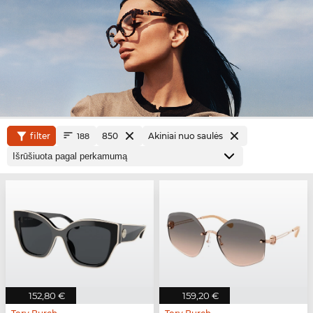
filter
850
Akiniai nuo saulės
188
152,80 €
159,20 €