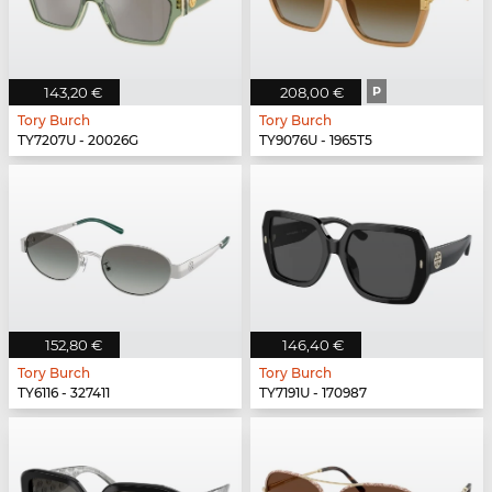
143,20 €
208,00 €
P
Tory Burch
Tory Burch
TY7207U - 20026G
TY9076U - 1965T5
152,80 €
146,40 €
Tory Burch
Tory Burch
TY6116 - 327411
TY7191U - 170987