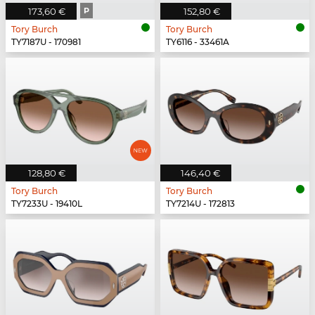
173,60 €
P
152,80 €
Tory Burch
Tory Burch
TY7187U - 170981
TY6116 - 33461A
128,80 €
146,40 €
Tory Burch
Tory Burch
TY7233U - 19410L
TY7214U - 172813