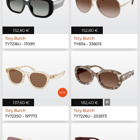
152,80 €
152,80 €
Tory Burch
Tory Burch
TY7218U - 170911
TY6114 - 336013
137,60 €
182,40 €
P
Tory Burch
Tory Burch
TY7235D - 197773
TY7226U - 2026T5