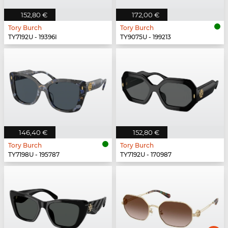
152,80 €
172,00 €
Tory Burch
Tory Burch
TY7192U - 19396I
TY9075U - 199213
146,40 €
152,80 €
Tory Burch
Tory Burch
TY7198U - 195787
TY7192U - 170987