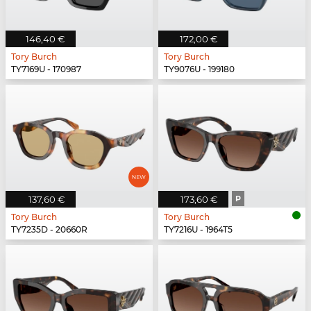
146,40 €
172,00 €
Tory Burch
Tory Burch
TY7169U - 170987
TY9076U - 199180
137,60 €
173,60 €
P
Tory Burch
Tory Burch
TY7235D - 20660R
TY7216U - 1964T5