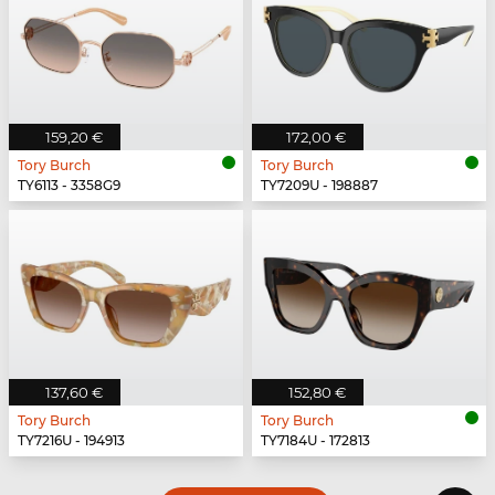
159,20 €
172,00 €
Tory Burch
Tory Burch
TY6113 - 3358G9
TY7209U - 198887
137,60 €
152,80 €
Tory Burch
Tory Burch
TY7216U - 194913
TY7184U - 172813