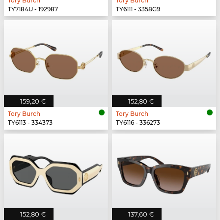
Tory Burch
Tory Burch
TY7184U - 192987
TY6111 - 3358G9
159,20 €
152,80 €
Tory Burch
Tory Burch
TY6113 - 334373
TY6116 - 336273
152,80 €
137,60 €