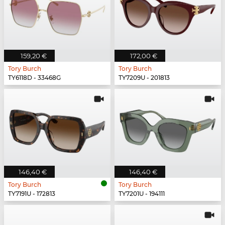
159,20 €
172,00 €
Tory Burch
Tory Burch
TY6118D - 33468G
TY7209U - 201813
146,40 €
146,40 €
Tory Burch
Tory Burch
TY7191U - 172813
TY7201U - 194111