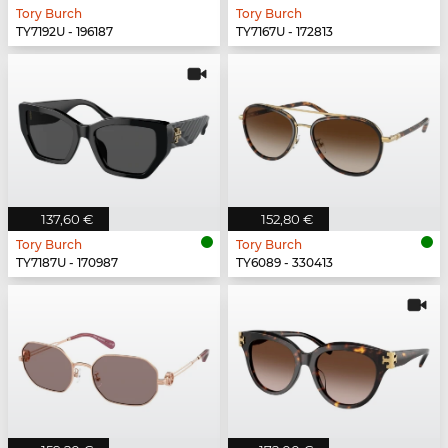
Tory Burch
Tory Burch
TY7192U - 196187
TY7167U - 172813
137,60 €
152,80 €
Tory Burch
Tory Burch
TY7187U - 170987
TY6089 - 330413