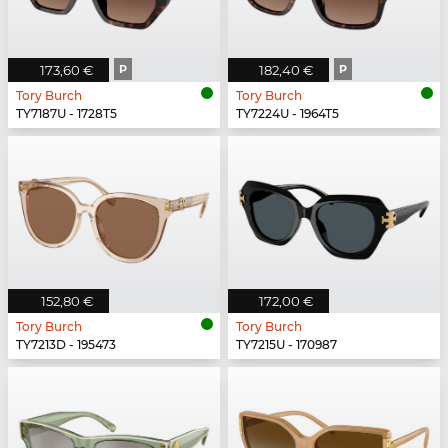
173,60 €
P
182,40 €
P
Tory Burch
Tory Burch
TY7187U - 1728T5
TY7224U - 1964T5
152,80 €
172,00 €
Tory Burch
Tory Burch
TY7213D - 195473
TY7215U - 170987