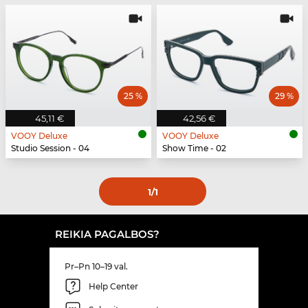
25 %
29 %
45,11 €
42,56 €
VOOY Deluxe
VOOY Deluxe
Studio Session - 04
Show Time - 02
1
/1
REIKIA PAGALBOS?
Pr–Pn 10–19 val.
Help Center