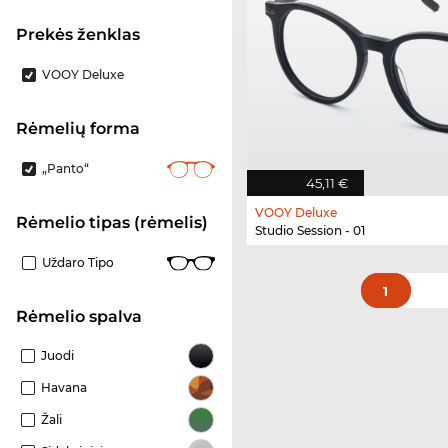
Prekės ženklas
VOOY Deluxe
Rėmelių forma
„Panto“
45,11 €
VOOY Deluxe
Rėmelio tipas (rėmelis)
Studio Session - 01
Uždaro Tipo
1
Rėmelio spalva
Juodi
Havana
Žali