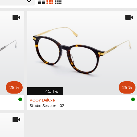
25 %
25 %
45,11 €
VOOY Deluxe
Studio Session - 02