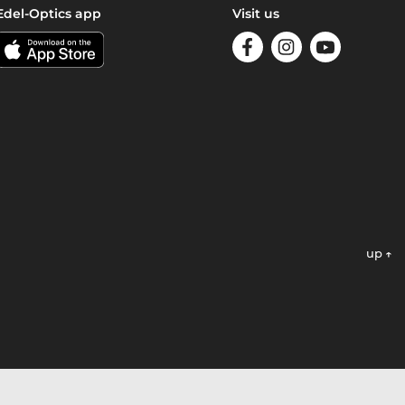
Edel-Optics app
Visit us
up