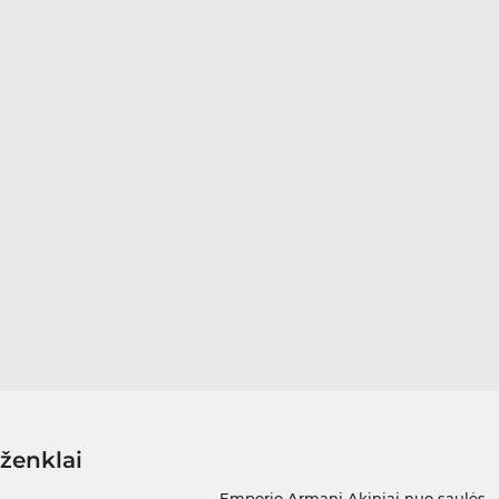
 ženklai
Emporio Armani Akiniai nuo saulės