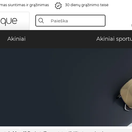
s siuntimas ir grąžinimas
30 dienų grąžinimo teisė
Akiniai
Akiniai sport