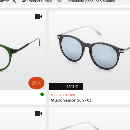
anto“
25 %
45,11 €
VOOY Deluxe
Studio Session Sun - 03