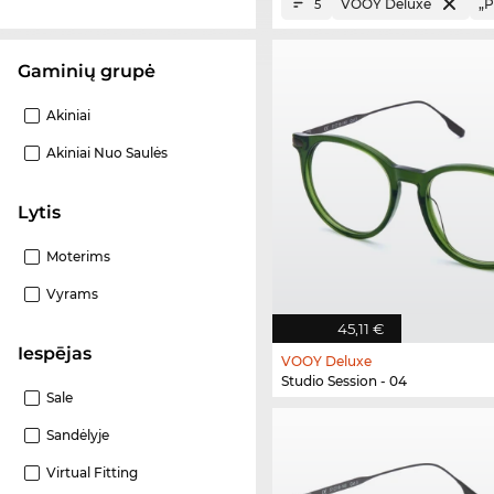
VOOY Deluxe
„P
5
Gaminių grupė
Akiniai
Akiniai Nuo Saulės
Lytis
Moterims
Vyrams
45,11 €
Iespējas
VOOY Deluxe
Studio Session - 04
Sale
Sandėlyje
Virtual Fitting