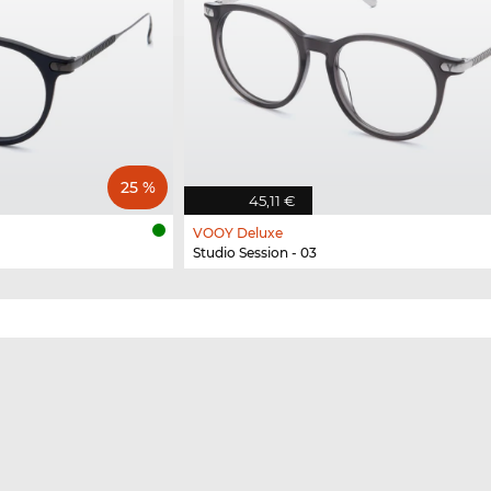
25 %
45,11 €
VOOY Deluxe
Studio Session - 03