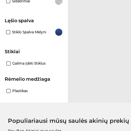
Sidabriniai
Lęšio spalva
Stiklo Spalva Mėlyni
Stiklai
Galima Įdėti Stiklus
Rėmelio medžiaga
Plastikas
Populiariausi mūsų saulės akinių prekių
Ray-Ban Akiniai nuo saulės