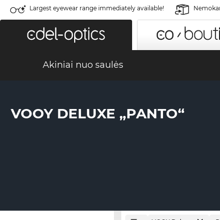
Largest eyewear range immediately available!
Nemokama
Akiniai nuo saulės
VOOY DELUXE „PANTO“