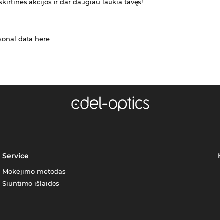
kirtinės akcijos ir dar daugiau laukia tavęs!
rsonal data
here
Service
Mokėjimo metodas
Siuntimo išlaidos