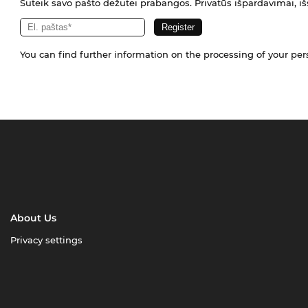
Suteik savo pašto dėžutei prabangos. Privatūs išpardavimai, išs
You can find further information on the processing of your pe
About Us
Privacy settings