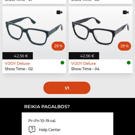
29 %
29 %
42,56 €
42,56 €
VOOY Deluxe
VOOY Deluxe
Show Time - 02
Show Time - 04
1
/1
REIKIA PAGALBOS?
Pr–Pn 10–19 val.
Help Center