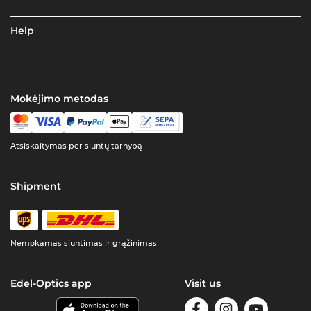
Help
Mokėjimo metodas
Atsiskaitymas per siuntų tarnybą
Shipment
Nemokamas siuntimas ir grąžinimas
Edel-Optics app
Visit us