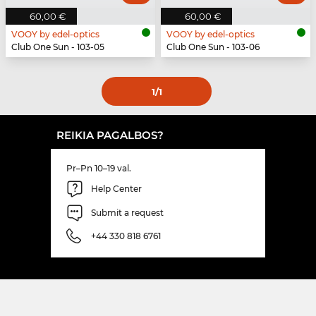
60,00 €
60,00 €
VOOY by edel-optics
VOOY by edel-optics
Club One Sun - 103-05
Club One Sun - 103-06
1
/1
REIKIA PAGALBOS?
Pr–Pn 10–19 val.
Help Center
Submit a request
+44 330 818 6761