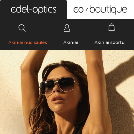
0
Akiniai nuo saulės
Akiniai
Akiniai sportui