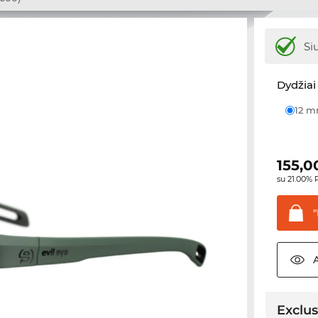
Si
Dydžiai 
12 
155,0
su 21.00%
"
Exclus