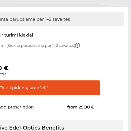
unta paruošiama
per 1–2 savaites
ir turimi kiekiai
mm
(Siunta paruošiama per 1–2 savaites)
0
€
 PVM
Dėti į pirkinių
krepšelį"
Add
prescription
from 29,90 €
ive Edel-Optics Benefits