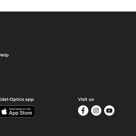
Help
Edel-Optics app
Visit us