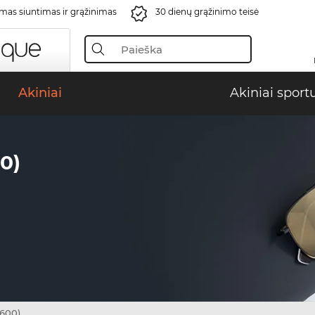
s siuntimas ir grąžinimas
30 dienų grąžinimo teisė
Akiniai
Akiniai sport
0)
5600)