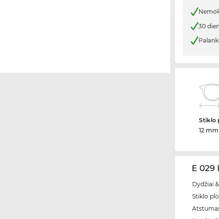
Nemoka
30 die
Palank
Stiklo 
12 mm
E 029 
Dydžiai &
Stiklo plo
Atstumas