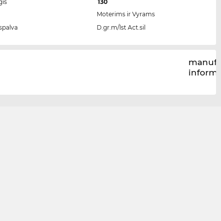
gis
130
Moterims ir Vyrams
spalva
D.gr.m/lst Act.sil
manufa
inform