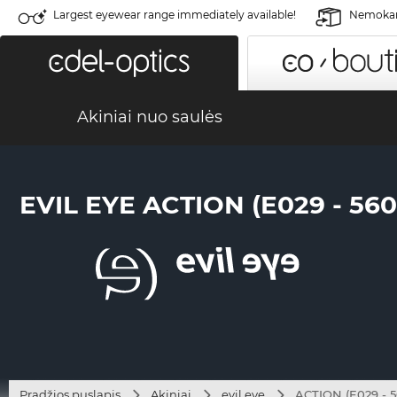
Largest eyewear range immediately available!
Nemokama
Akiniai nuo saulės
EVIL EYE ACTION (E029 - 560
Pradžios puslapis
Akiniai
evil eye
ACTION (E029 - 