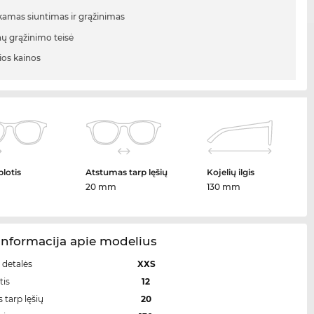
mas siuntimas ir grąžinimas
nų grąžinimo teisė
ios kainos
plotis
Atstumas tarp lęšių
Kojelių ilgis
20 mm
130 mm
Informacija apie modelius
 detalės
XXS
tis
12
 tarp lęšių
20