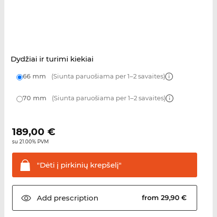
Dydžiai ir turimi kiekiai
66 mm
(Siunta paruošiama per 1–2 savaites)
70 mm
(Siunta paruošiama per 1–2 savaites)
189,00
€
su 21.00% PVM
"Dėti į pirkinių
krepšelį"
Add
prescription
from 29,90 €