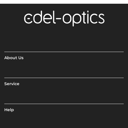
About Us
Service
Help