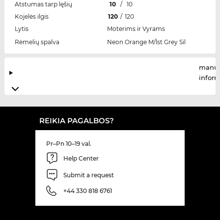
Atstumas tarp lęšių
10
/
10
Kojelės ilgis
120
/
120
Lytis
Moterims ir Vyrams
Rėmelių spalva
Neon Orange M/lst Grey Sil
manuf
infor
REIKIA PAGALBOS?
Pr–Pn 10–19 val.
Help Center
Submit a request
+44 330 818 6761