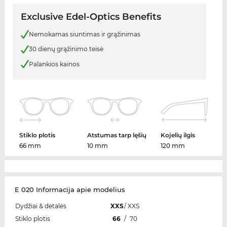
Exclusive Edel-Optics Benefits
Nemokamas siuntimas ir grąžinimas
30 dienų grąžinimo teisė
Palankios kainos
Stiklo plotis
Atstumas tarp lęšių
Kojelių ilgis
66 mm
10 mm
120 mm
E 020 Informacija apie modelius
Dydžiai & detalės
XXS
/
XXS
Stiklo plotis
66
/
70