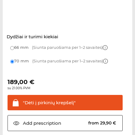
Dydžiai ir turimi kiekiai
66 mm
(Siunta paruošiama per 1–2 savaites)
70 mm
(Siunta paruošiama per 1–2 savaites)
189,00
€
su 21.00% PVM
"Dėti į pirkinių
krepšelį"
Add
prescription
from 29,90 €