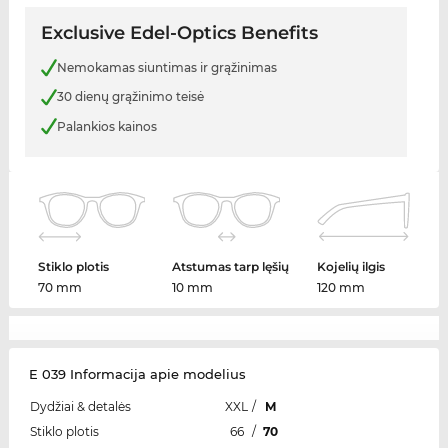
Exclusive Edel-Optics Benefits
Nemokamas siuntimas ir grąžinimas
30 dienų grąžinimo teisė
Palankios kainos
Stiklo plotis
Atstumas tarp lęšių
Kojelių ilgis
70 mm
10 mm
120 mm
E 039 Informacija apie modelius
Dydžiai & detalės
XXL
/
M
Stiklo plotis
66
/
70