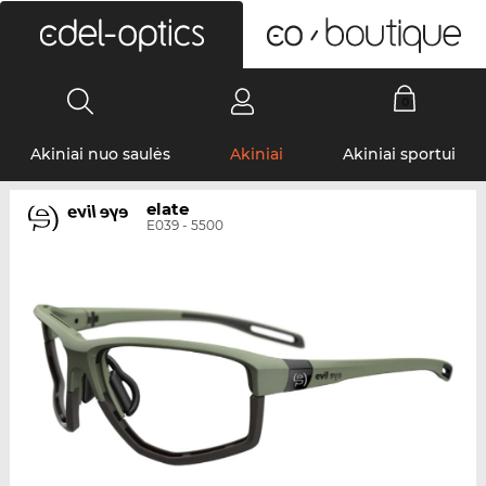
0
Akiniai nuo saulės
Akiniai
Akiniai sportui
elate
E039 - 5500