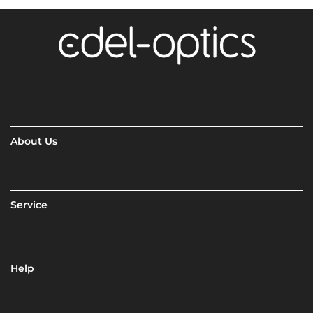
About Us
Service
Help