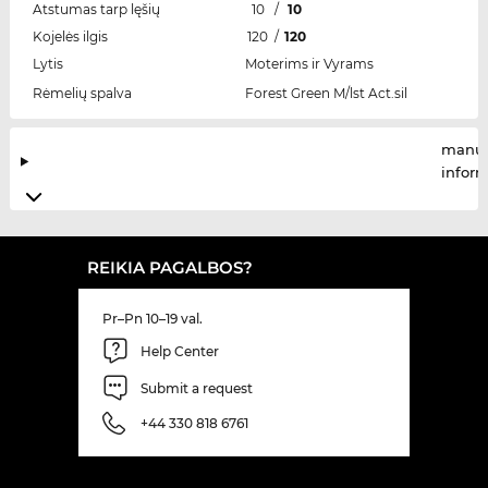
Atstumas tarp lęšių
10
/
10
Kojelės ilgis
120
/
120
Lytis
Moterims ir Vyrams
Rėmelių spalva
Forest Green M/lst Act.sil
manuf
infor
REIKIA PAGALBOS?
Pr–Pn 10–19 val.
Help Center
Submit a request
+44 330 818 6761