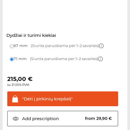
Dydžiai ir turimi kiekiai
67 mm
(Siunta paruošiama per 1–2 savaites)
71 mm
(Siunta paruošiama per 1–2 savaites)
215,00
€
su 21.00% PVM
"Dėti į pirkinių
krepšelį"
Add
prescription
from 29,90 €