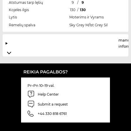
Atstumas tarp lęšių
9
/
9
Kojelės ilgis
130
/
130
Lytis
Moterims ir Vyrams
Rėmelių spalva
Sky Grey M/lst Grey Sil
manuf
infor
REIKIA PAGALBOS?
Pr–Pn 10–19 val.
Help Center
Submit a request
+44 330 818 6761