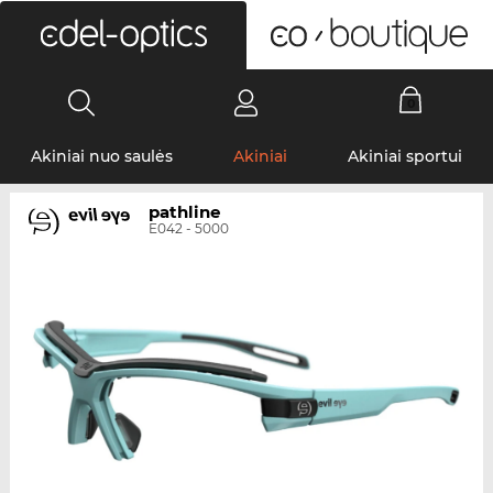
0
Akiniai nuo saulės
Akiniai
Akiniai sportui
pathline
E042 - 5000