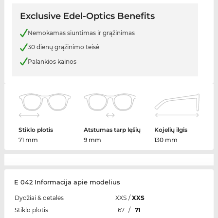
Exclusive Edel-Optics Benefits
Nemokamas siuntimas ir grąžinimas
30 dienų grąžinimo teisė
Palankios kainos
Stiklo plotis
Atstumas tarp lęšių
Kojelių ilgis
71 mm
9 mm
130 mm
E 042 Informacija apie modelius
Dydžiai & detalės
XXS
/
XXS
Stiklo plotis
67
/
71