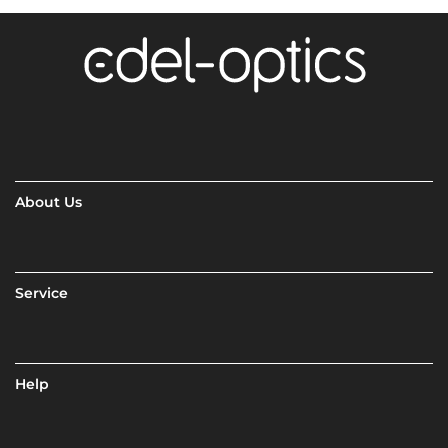
About Us
Service
Help