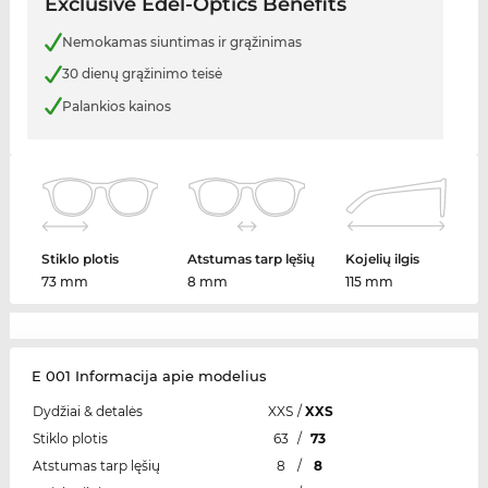
Exclusive Edel-Optics Benefits
Nemokamas siuntimas ir grąžinimas
30 dienų grąžinimo teisė
Palankios kainos
Stiklo plotis
Atstumas tarp lęšių
Kojelių ilgis
73 mm
8 mm
115 mm
E 001 Informacija apie modelius
Dydžiai & detalės
XXS
/
XXS
Stiklo plotis
63
/
73
Atstumas tarp lęšių
8
/
8