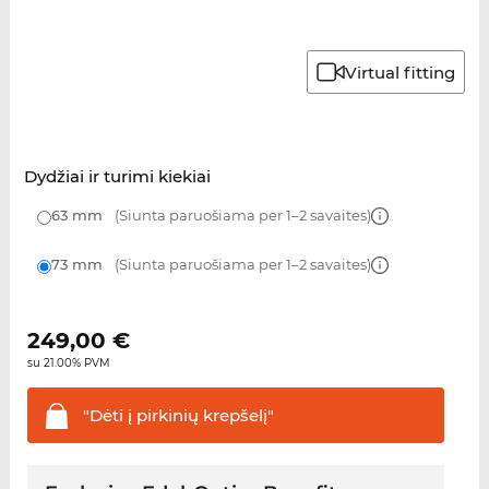
Virtual fitting
Dydžiai ir turimi kiekiai
63 mm
(Siunta paruošiama per 1–2 savaites)
73 mm
(Siunta paruošiama per 1–2 savaites)
249,00
€
su 21.00% PVM
"Dėti į pirkinių
krepšelį"