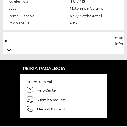
Kojelės ilgis
110
/
115
Lytis
Moterims ir Vyrams
Rėmelių spalva
Navy Met/lst Act.sil
Stiklo spalva
Pink
manuf
infor
REIKIA PAGALBOS?
Pr–Pn 10–19 val.
Help Center
Submit a request
+44 330 818 6761