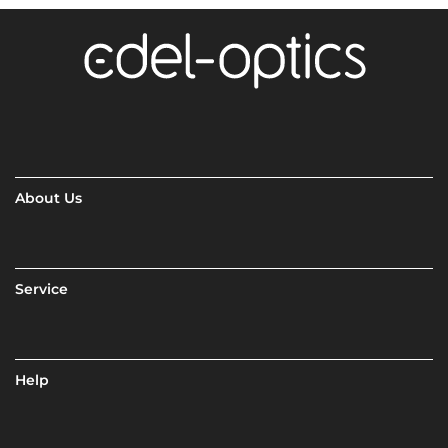
About Us
Service
Help