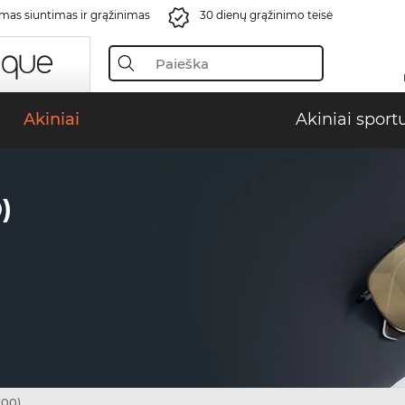
s siuntimas ir grąžinimas
30 dienų grąžinimo teisė
Akiniai
Akiniai sport
)
700)