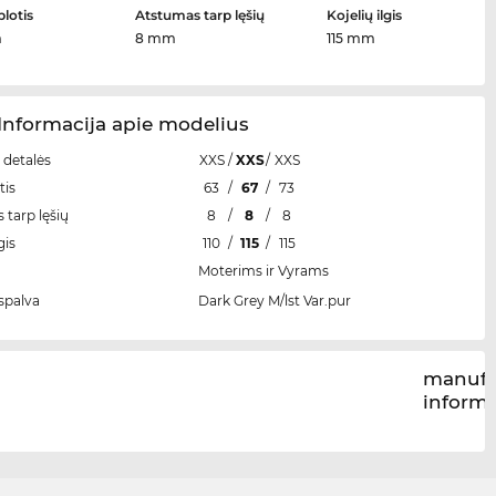
plotis
Atstumas tarp lęšių
Kojelių ilgis
m
8 mm
115 mm
Informacija apie modelius
 detalės
XXS
/
XXS
/
XXS
tis
63
/
67
/
73
 tarp lęšių
8
/
8
/
8
gis
110
/
115
/
115
Moterims ir Vyrams
spalva
Dark Grey M/lst Var.pur
manufa
inform