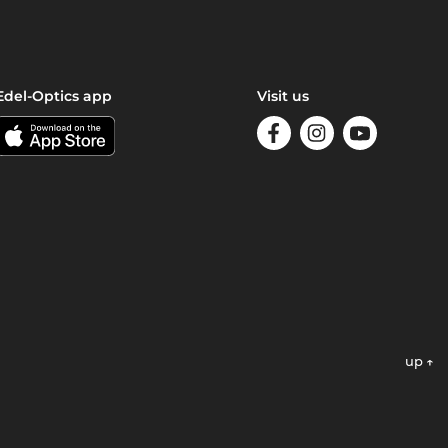
Edel-Optics app
Visit us
up