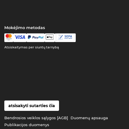
Mokėjimo metodas
Atsiskaitymas per siuntų tarnybą
atsisakyti sutarties čia
Bendrosios veiklos sąlygos [AGB]
Duomenų apsauga
Publikacijos duomenys