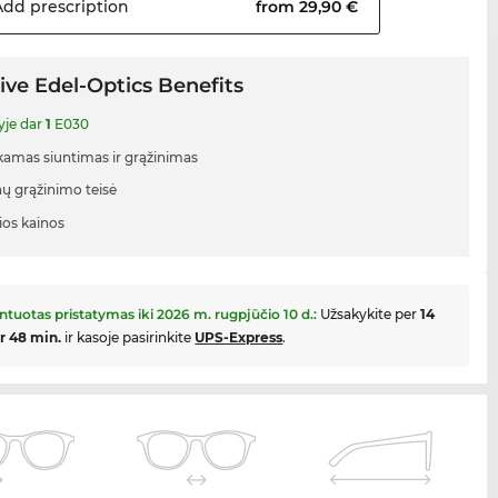
Add
prescription
from 29,90 €
ive Edel-Optics Benefits
yje dar
1
E030
mas siuntimas ir grąžinimas
nų grąžinimo teisė
ios kainos
ntuotas pristatymas iki
2026 m. rugpjūčio 10 d.
:
Užsakykite per
14
 ir 48 min.
ir kasoje pasirinkite
UPS-Express
.