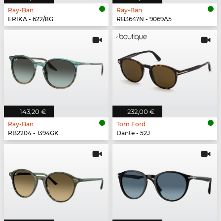
Ray-Ban
Ray-Ban
ERIKA - 622/8G
RB3647N - 9069A5
143,20 €
232,00 €
Ray-Ban
Tom Ford
RB2204 - 1394GK
Dante - 52J