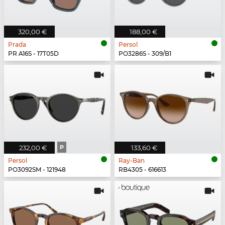
320,00 €
188,00 €
Prada
Persol
PR A16S - 17T05D
PO3286S - 309/B1
232,00 €
P
133,60 €
Persol
Ray-Ban
PO3092SM - 121948
RB4305 - 616613