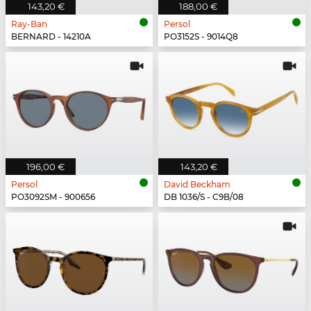
143,20 €
188,00 €
Ray-Ban
Persol
BERNARD - 14210A
PO3152S - 9014Q8
196,00 €
143,20 €
Persol
David Beckham
PO3092SM - 900656
DB 1036/S - C9B/08