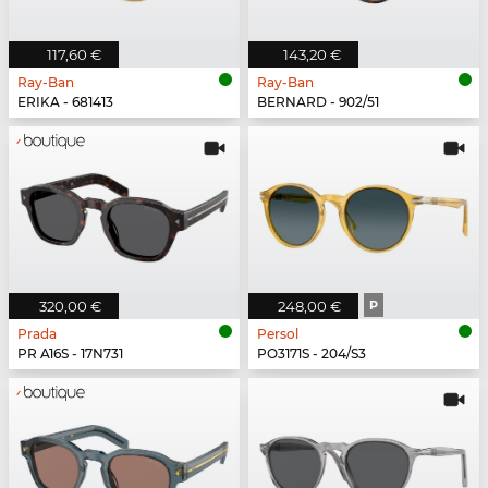
117,60 €
143,20 €
Ray-Ban
Ray-Ban
ERIKA - 681413
BERNARD - 902/51
320,00 €
248,00 €
P
Prada
Persol
PR A16S - 17N731
PO3171S - 204/S3