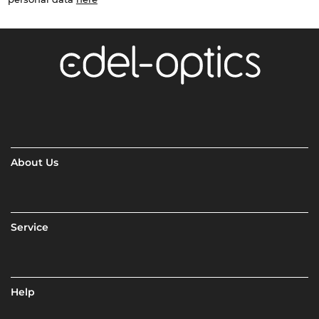
About Us
Service
Help