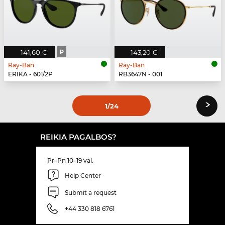
141,60 €
P
143,20 €
Ray-Ban
Ray-Ban
ERIKA - 601/2P
RB3647N - 001
›
1
/24
REIKIA PAGALBOS?
Pr–Pn 10–19 val.
Help Center
Submit a request
+44 330 818 6761