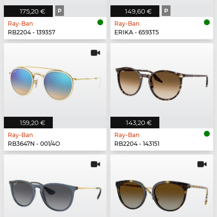
175,20 €
P
149,60 €
P
Ray-Ban
Ray-Ban
RB2204 - 139357
ERIKA - 6593T5
159,20 €
143,20 €
Ray-Ban
Ray-Ban
RB3647N - 001/4O
RB2204 - 143151