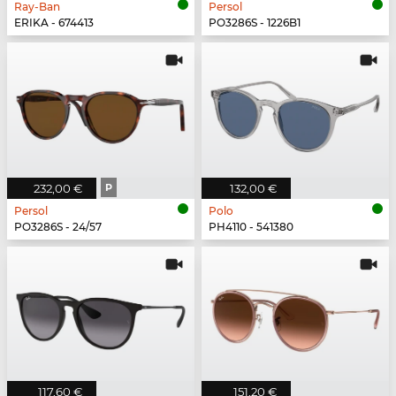
Ray-Ban
Persol
ERIKA - 674413
PO3286S - 1226B1
232,00 €
P
132,00 €
Persol
Polo
PO3286S - 24/57
PH4110 - 541380
117,60 €
151,20 €