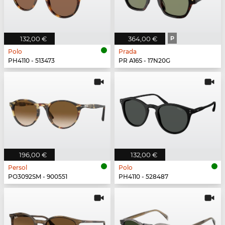
132,00 €
364,00 €
P
Polo
Prada
PH4110 - 513473
PR A16S - 17N20G
196,00 €
132,00 €
Persol
Polo
PO3092SM - 900551
PH4110 - 528487