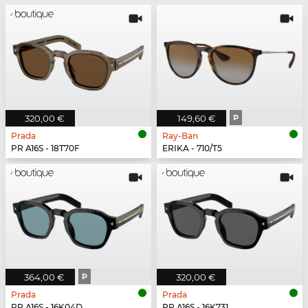
320,00 €
149,60 €
P
Prada
Ray-Ban
PR A16S - 18T70F
ERIKA - 710/T5
364,00 €
P
320,00 €
Prada
Prada
PR A16S - 16K04D
PR A16S - 16K731