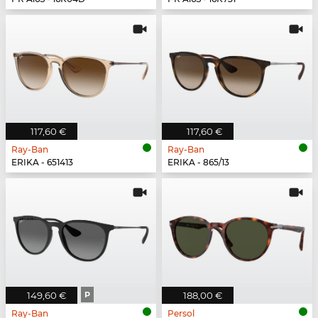
117,60 €
117,60 €
Ray-Ban
Ray-Ban
ERIKA - 651413
ERIKA - 865/13
149,60 €
P
188,00 €
Ray-Ban
Persol