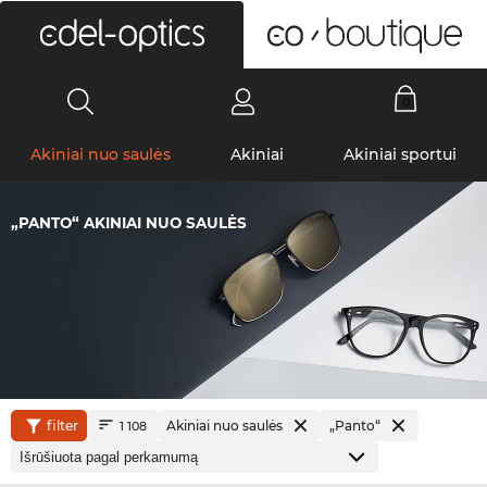
0
Akiniai nuo saulės
Akiniai
Akiniai sportui
„PANTO“ AKINIAI NUO SAULĖS
filter
Akiniai nuo saulės
„Panto“
1 108