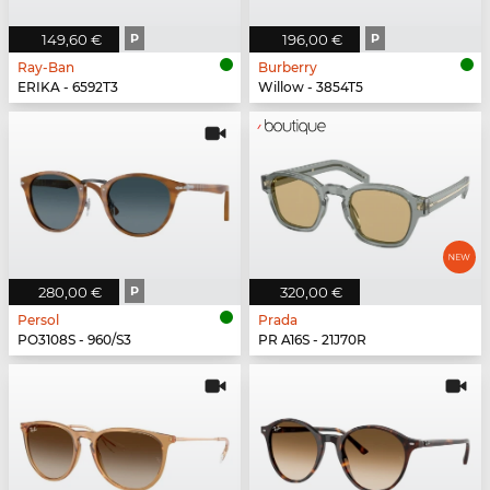
149,60 €
P
196,00 €
P
Ray-Ban
Burberry
ERIKA - 6592T3
Willow - 3854T5
280,00 €
P
320,00 €
Persol
Prada
PO3108S - 960/S3
PR A16S - 21J70R