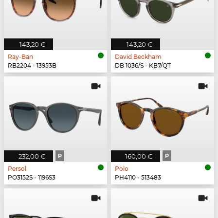
143,20 €
143,20 €
Ray-Ban
David Beckham
RB2204 - 13953B
DB 1036/S - KB7/QT
232,00 €
P
160,00 €
P
Persol
Polo
PO3152S - 1196S3
PH4110 - 513483