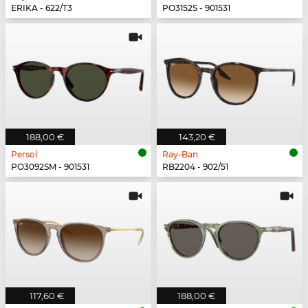
ERIKA - 622/T3
PO3152S - 901531
188,00 €
143,20 €
Persol
Ray-Ban
PO3092SM - 901531
RB2204 - 902/51
117,60 €
188,00 €