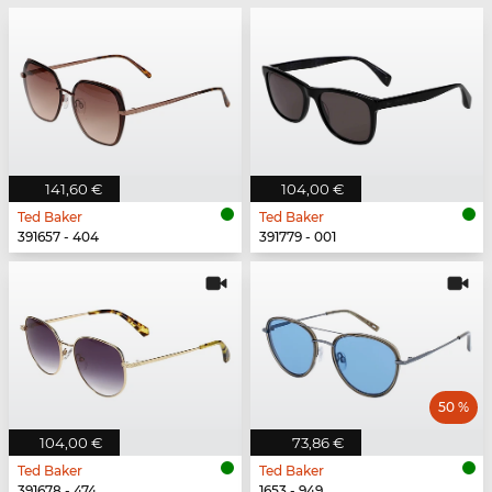
141,60 €
104,00 €
Ted Baker
Ted Baker
391657 - 404
391779 - 001
50 %
104,00 €
73,86 €
Ted Baker
Ted Baker
391678 - 474
1653 - 949