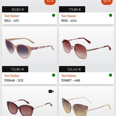
53 %
50 %
83,80 €
73,86 €
Ted Baker
Ted Baker
1652 - 401
1656 - 404
112,80 €
122,40 €
Ted Baker
Ted Baker
391648 - 203
391687 - 466