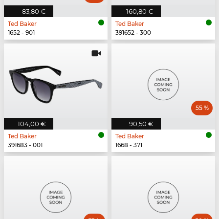
83,80 €
160,80 €
Ted Baker
Ted Baker
1652 - 901
391652 - 300
55 %
104,00 €
90,50 €
Ted Baker
Ted Baker
391683 - 001
1668 - 371