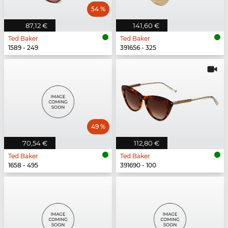
54 %
87,12 €
141,60 €
Ted Baker
Ted Baker
1589 - 249
391656 - 325
49 %
70,54 €
112,80 €
Ted Baker
Ted Baker
1658 - 495
391690 - 100