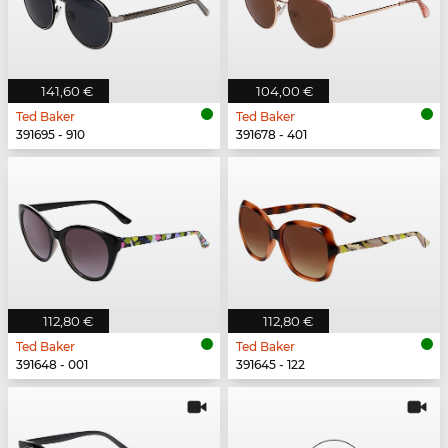
141,60 €
104,00 €
Ted Baker
Ted Baker
391695 - 910
391678 - 401
112,80 €
112,80 €
Ted Baker
Ted Baker
391648 - 001
391645 - 122