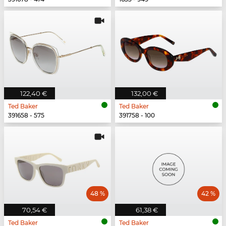
122,40 €
132,00 €
Ted Baker
Ted Baker
391658 - 575
391758 - 100
48 %
42 %
70,54 €
61,38 €
Ted Baker
Ted Baker