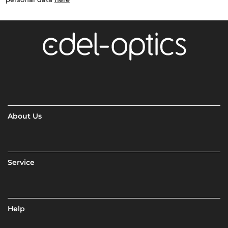
About Us
Service
Help