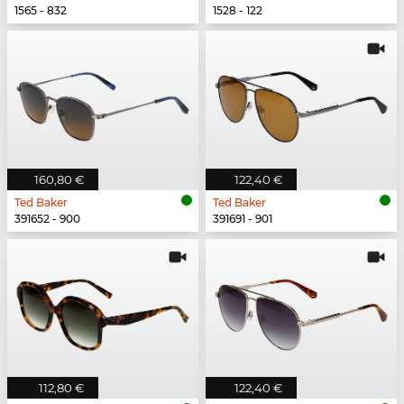
1565 - 832
1528 - 122
160,80 €
122,40 €
Ted Baker
Ted Baker
391652 - 900
391691 - 901
112,80 €
122,40 €