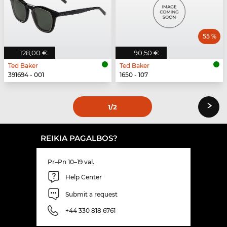
55 %
128,00 €
90,50 €
Ted Baker
Ted Baker
391694 - 001
1650 - 107
›
1
/2
REIKIA PAGALBOS?
Pr–Pn 10–19 val.
Help Center
Submit a request
+44 330 818 6761