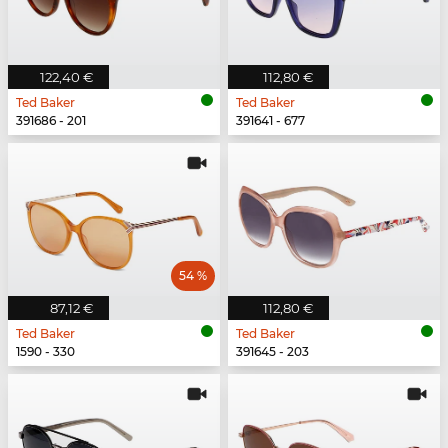
122,40 €
112,80 €
Ted Baker
Ted Baker
391686 - 201
391641 - 677
54 %
87,12 €
112,80 €
Ted Baker
Ted Baker
1590 - 330
391645 - 203