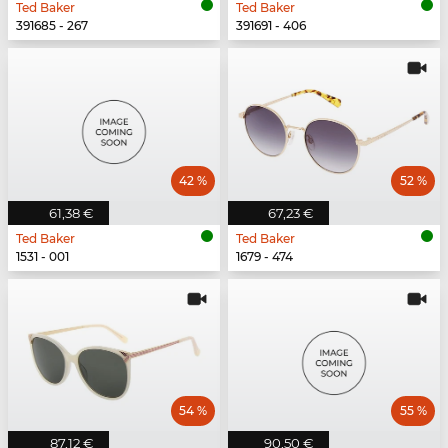
Ted Baker
Ted Baker
391685 - 267
391691 - 406
42 %
52 %
61,38 €
67,23 €
Ted Baker
Ted Baker
1531 - 001
1679 - 474
54 %
55 %
87,12 €
90,50 €