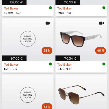
132,00 €
90,50 €
Ted Baker
Ted Baker
391696 - 139
1668 - 105
58 %
48 %
97,06 €
70,54 €
Ted Baker
Ted Baker
1616 - 307
1565 - 996
53 %