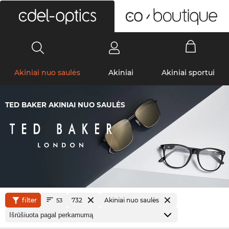
0
Akiniai nuo saulės
Akiniai
Akiniai sportui
TED BAKER AKINIAI NUO SAULĖS
filter
732
Akiniai nuo saulės
53