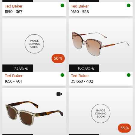
Ted Baker
Ted Baker
1590 - 367
1650 - 928
50 %
73,86 €
160,80 €
Ted Baker
Ted Baker
1656 - 401
391669 - 402
55 %