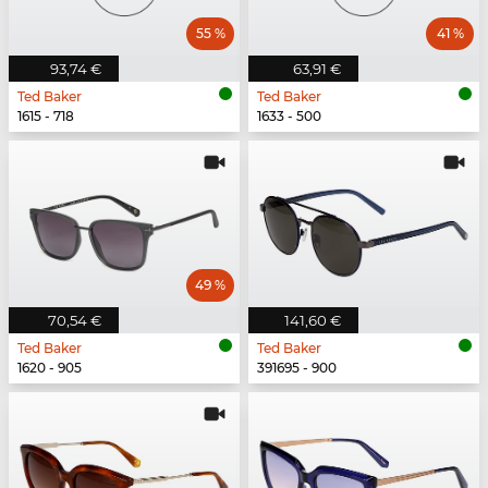
55 %
41 %
93,74 €
63,91 €
Ted Baker
Ted Baker
1615 - 718
1633 - 500
49 %
70,54 €
141,60 €
Ted Baker
Ted Baker
1620 - 905
391695 - 900