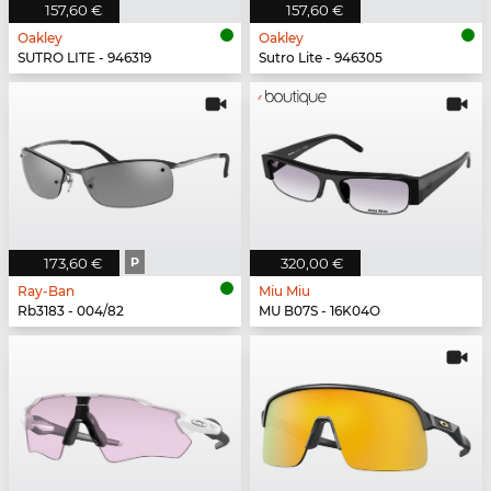
157,60 €
157,60 €
Oakley
Oakley
SUTRO LITE - 946319
Sutro Lite - 946305
173,60 €
P
320,00 €
Ray-Ban
Miu Miu
Rb3183 - 004/82
MU B07S - 16K04O