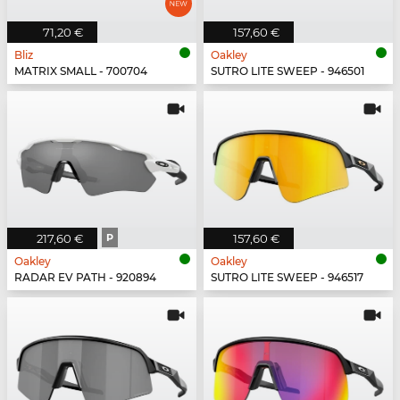
71,20 €
157,60 €
Bliz
Oakley
MATRIX SMALL - 700704
SUTRO LITE SWEEP - 946501
217,60 €
P
157,60 €
Oakley
Oakley
RADAR EV PATH - 920894
SUTRO LITE SWEEP - 946517