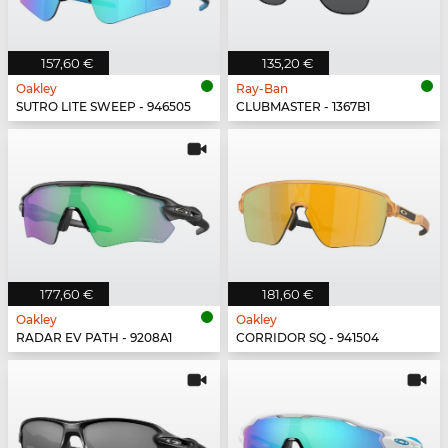
157,60 €
135,20 €
Oakley
Ray-Ban
SUTRO LITE SWEEP - 946505
CLUBMASTER - 1367B1
177,60 €
181,60 €
Oakley
Oakley
RADAR EV PATH - 9208A1
CORRIDOR SQ - 941504