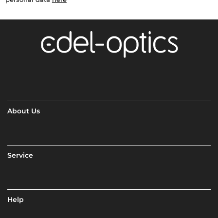
About Us
Service
Help