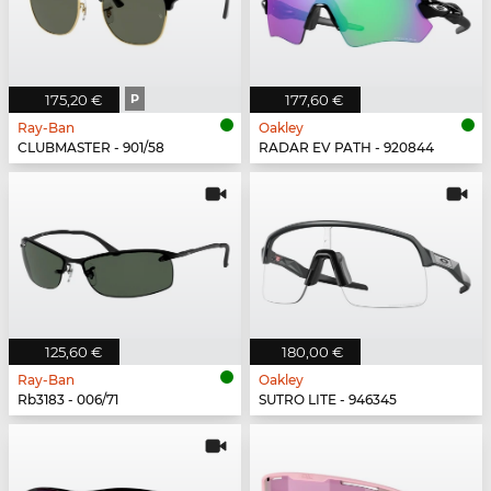
175,20 €
P
177,60 €
Ray-Ban
Oakley
CLUBMASTER - 901/58
RADAR EV PATH - 920844
125,60 €
180,00 €
Ray-Ban
Oakley
Rb3183 - 006/71
SUTRO LITE - 946345