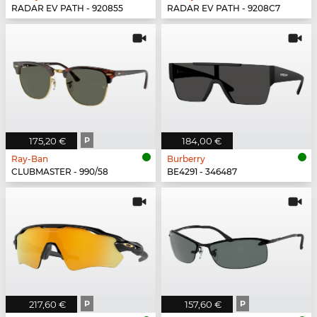
RADAR EV PATH - 920855
RADAR EV PATH - 9208C7
175,20 €
P
184,00 €
Ray-Ban
Burberry
CLUBMASTER - 990/58
BE4291 - 346487
217,60 €
P
157,60 €
P