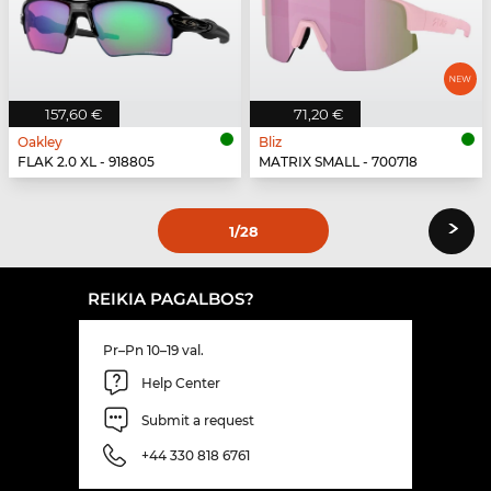
157,60 €
71,20 €
Oakley
Bliz
FLAK 2.0 XL - 918805
MATRIX SMALL - 700718
›
1
/28
REIKIA PAGALBOS?
Pr–Pn 10–19 val.
Help Center
Submit a request
+44 330 818 6761