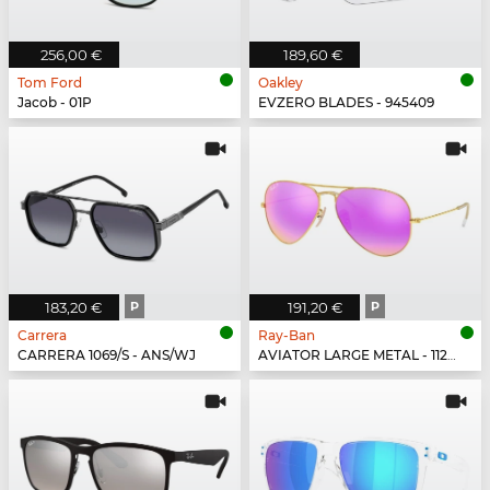
256,00 €
189,60 €
Tom Ford
Oakley
Jacob - 01P
EVZERO BLADES - 945409
183,20 €
P
191,20 €
P
Carrera
Ray-Ban
CARRERA 1069/S - ANS/WJ
AVIATOR LARGE METAL - 112/1Q