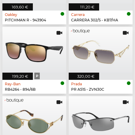
169,60 €
111,20 €
Oakley
Carrera
PITCHMAN R - 943904
CARRERA 302/S - KB7/HA
199,20 €
P
320,00 €
Ray-Ban
Prada
RB4264 - 894/6B
PR A51S - ZVN30C