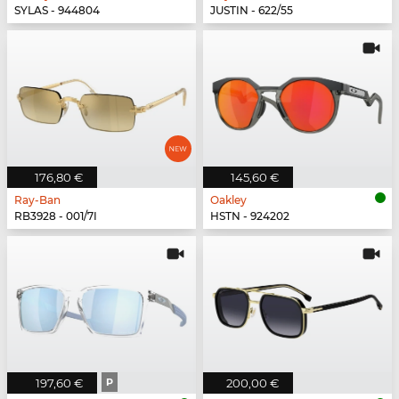
SYLAS - 944804
JUSTIN - 622/55
176,80 €
145,60 €
Ray-Ban
Oakley
RB3928 - 001/7I
HSTN - 924202
197,60 €
P
200,00 €