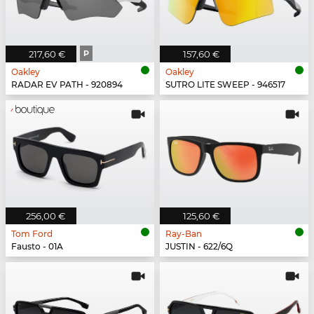
217,60 €
P
157,60 €
Oakley
Oakley
RADAR EV PATH - 920894
SUTRO LITE SWEEP - 946517
256,00 €
125,60 €
Tom Ford
Ray-Ban
Fausto - 01A
JUSTIN - 622/6Q