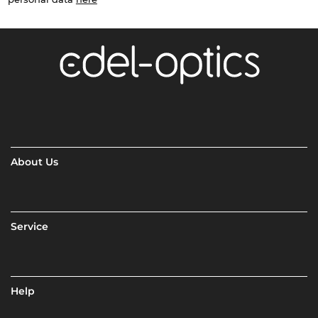
About Us
Service
Help