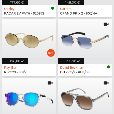
177,60 €
148,00 €
Oakley
Carrera
RADAR EV PATH - 920872
GRAND PRIX 2 - 807/HA
176,80 €
239,20 €
Ray-Ban
David Beckham
RB3929 - 001/7I
DB 7109/S - RHL/08