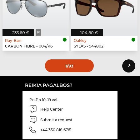
233,60 €
P
104,80 €
Ray-Ban
Oakley
CARBON FIBRE - 004/K6
SYLAS - 944802
›
1
/93
REIKIA PAGALBOS?
Pr–Pn 10–19 val.
Help Center
Submit a request
+44 330 818 6761