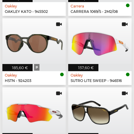
Oakley
Carrera
OAKLEY KATO - 945502
CARRERA 1069/S - 2M2/08
185,60 €
P
157,60 €
Oakley
Oakley
HSTN - 924203
SUTRO LITE SWEEP - 946516