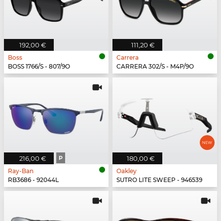
192,00 €
111,20 €
Boss
Carrera
BOSS 1766/S - 807/9O
CARRERA 302/S - M4P/9O
216,00 €
P
180,00 €
Ray-Ban
Oakley
RB3686 - 92044L
SUTRO LITE SWEEP - 946539