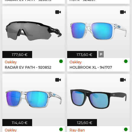
177,60 €
173,60 €
P
Oakley
Oakley
RADAR EV PATH - 920852
HOLBROOK XL - 941707
114,40 €
125,60 €
Oakley
Ray-Ban