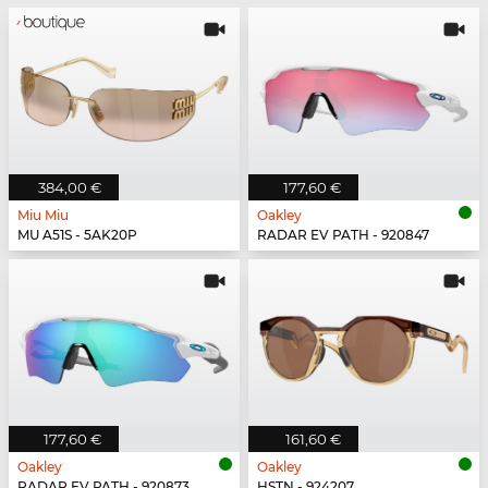
384,00 €
177,60 €
Miu Miu
Oakley
MU A51S - 5AK20P
RADAR EV PATH - 920847
177,60 €
161,60 €
Oakley
Oakley
RADAR EV PATH - 920873
HSTN - 924207