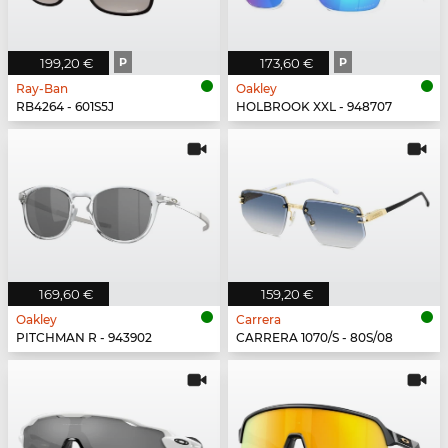
199,20 €
P
173,60 €
P
Ray-Ban
Oakley
RB4264 - 601S5J
HOLBROOK XXL - 948707
169,60 €
159,20 €
Oakley
Carrera
PITCHMAN R - 943902
CARRERA 1070/S - 80S/08