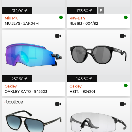
312,00 €
173,60 €
P
Miu Miu
Ray-Ban
MU 52YS - 5AK04M
Rb3183 - 004/82
257,60 €
145,60 €
Oakley
Oakley
OAKLEY KATO - 945503
HSTN - 924201