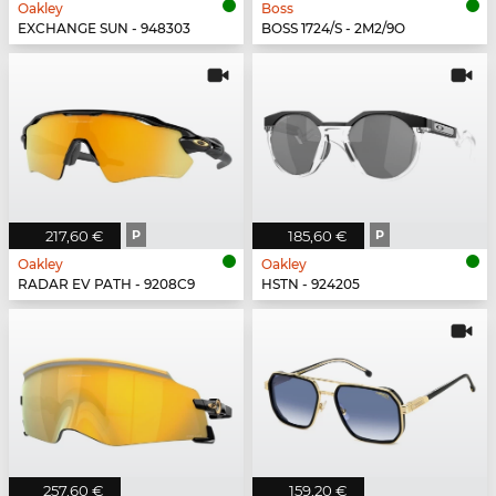
Oakley
Boss
EXCHANGE SUN - 948303
BOSS 1724/S - 2M2/9O
217,60 €
P
185,60 €
P
Oakley
Oakley
RADAR EV PATH - 9208C9
HSTN - 924205
257,60 €
159,20 €