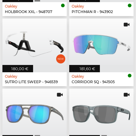
Oakley
Oakley
HOLBROOK XXL - 948707
PITCHMAN R - 943902
180,00 €
181,60 €
Oakley
Oakley
SUTRO LITE SWEEP - 946539
CORRIDOR SQ - 941505