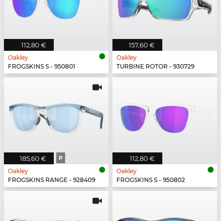
112,80 €
157,60 €
Oakley
Oakley
FROGSKINS S - 950801
TURBINE ROTOR - 930729
185,60 €
P
112,80 €
Oakley
Oakley
FROGSKINS RANGE - 928409
FROGSKINS S - 950802