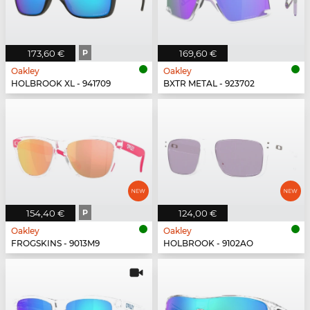
173,60 €
P
169,60 €
Oakley
Oakley
HOLBROOK XL - 941709
BXTR METAL - 923702
154,40 €
P
124,00 €
Oakley
Oakley
FROGSKINS - 9013M9
HOLBROOK - 9102AO