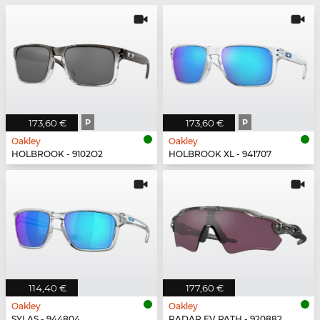
173,60 €
P
173,60 €
P
Oakley
Oakley
HOLBROOK - 9102O2
HOLBROOK XL - 941707
114,40 €
177,60 €
Oakley
Oakley
SYLAS - 944804
RADAR EV PATH - 920882