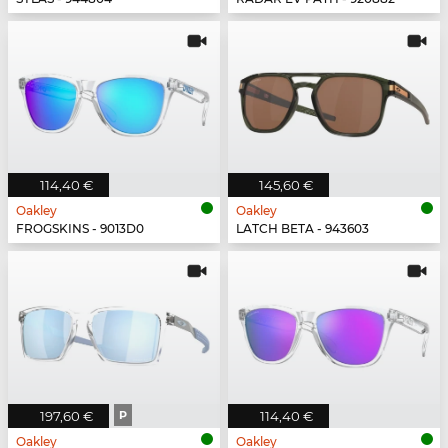
114,40 €
145,60 €
Oakley
Oakley
FROGSKINS - 9013D0
LATCH BETA - 943603
197,60 €
P
114,40 €
Oakley
Oakley