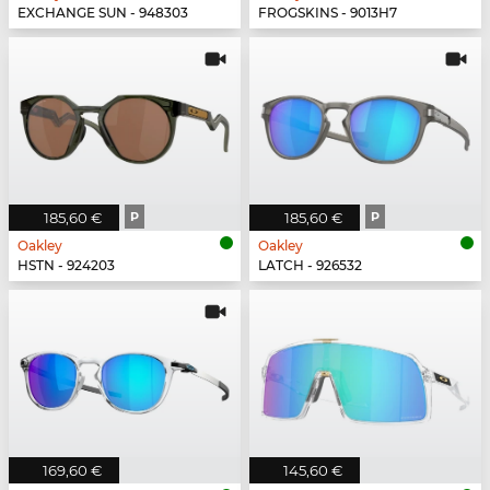
EXCHANGE SUN - 948303
FROGSKINS - 9013H7
185,60 €
P
185,60 €
P
Oakley
Oakley
HSTN - 924203
LATCH - 926532
169,60 €
145,60 €