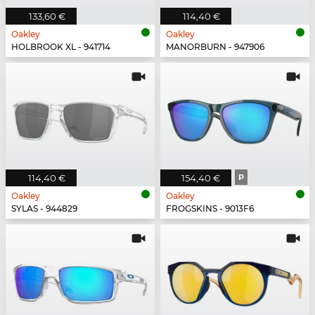
133,60 €
114,40 €
Oakley
Oakley
HOLBROOK XL - 941714
MANORBURN - 947906
114,40 €
154,40 €
P
Oakley
Oakley
SYLAS - 944829
FROGSKINS - 9013F6