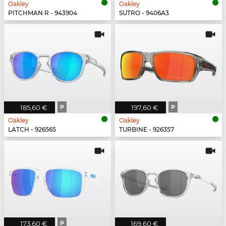
Oakley
Oakley
PITCHMAN R - 943904
SUTRO - 9406A3
185,60 €
P
197,60 €
P
Oakley
Oakley
LATCH - 926565
TURBINE - 926357
173,60 €
P
169,60 €