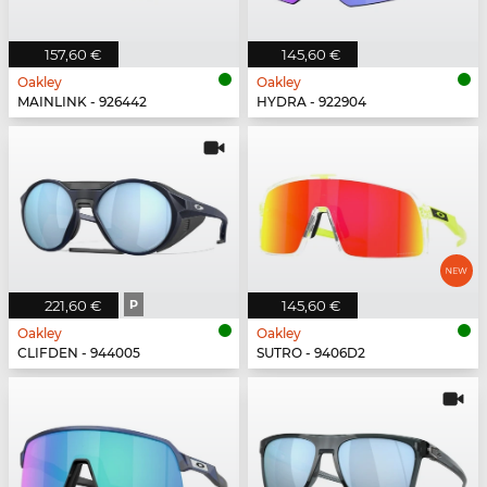
157,60 €
145,60 €
Oakley
Oakley
MAINLINK - 926442
HYDRA - 922904
221,60 €
P
145,60 €
Oakley
Oakley
CLIFDEN - 944005
SUTRO - 9406D2