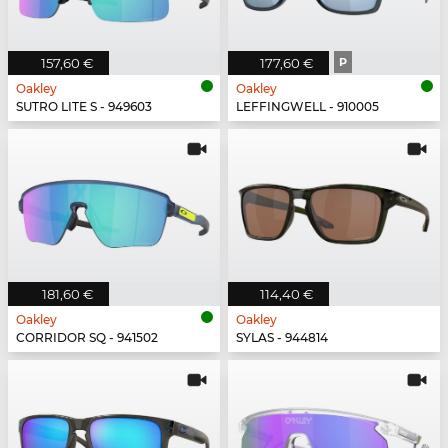
157,60 €
177,60 €
P
Oakley
Oakley
SUTRO LITE S - 949603
LEFFINGWELL - 910005
181,60 €
114,40 €
Oakley
Oakley
CORRIDOR SQ - 941502
SYLAS - 944814