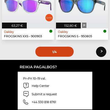
63,27 €
152,80 €
P
Oakley
Oakley
FROGSKINS XXS - 900903
FROGSKINS S - 950805
›
1
/4
REIKIA PAGALBOS?
Pr–Pn 10–19 val.
Help Center
Submit a request
+44 330 818 6761