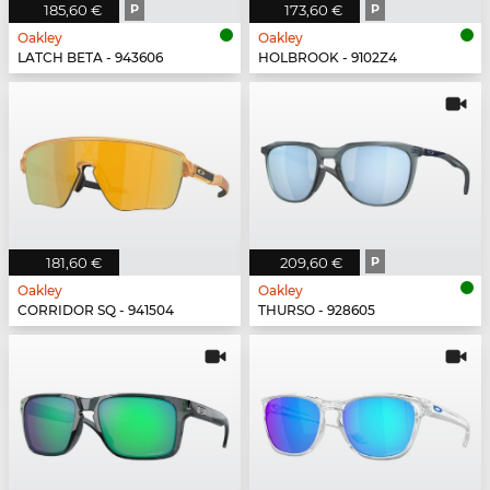
185,60 €
P
173,60 €
P
Oakley
Oakley
LATCH BETA - 943606
HOLBROOK - 9102Z4
181,60 €
209,60 €
P
Oakley
Oakley
CORRIDOR SQ - 941504
THURSO - 928605