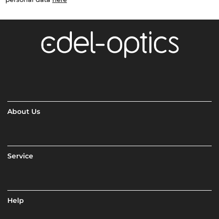
About Us
Service
Help