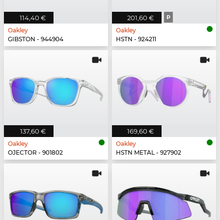
114,40 €
201,60 €
P
Oakley
Oakley
GIBSTON - 944904
HSTN - 924211
137,60 €
169,60 €
Oakley
Oakley
OJECTOR - 901802
HSTN METAL - 927902