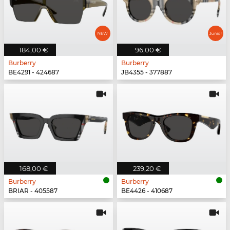
184,00 €
96,00 €
Burberry
Burberry
BE4291 - 424687
JB4355 - 377887
168,00 €
239,20 €
Burberry
Burberry
BRIAR - 405587
BE4426 - 410687