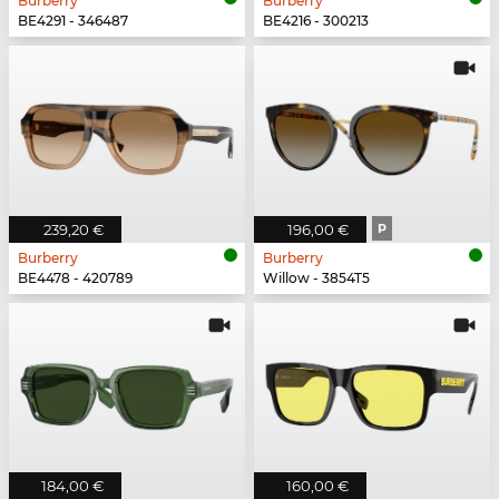
Burberry
Burberry
BE4291 - 346487
BE4216 - 300213
239,20 €
196,00 €
P
Burberry
Burberry
BE4478 - 420789
Willow - 3854T5
184,00 €
160,00 €