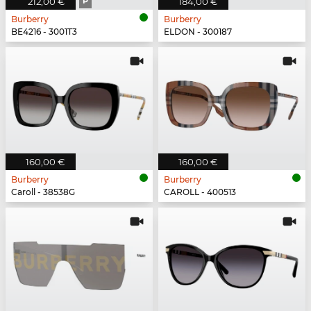
212,00 €
P
184,00 €
Burberry
Burberry
BE4216 - 3001T3
ELDON - 300187
160,00 €
160,00 €
Burberry
Burberry
Caroll - 38538G
CAROLL - 400513