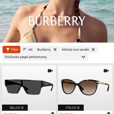
filter
Burberry
Akiniai nuo saulės
481
184,00 €
176,00 €