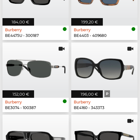
184,00 €
199,20 €
Burberry
Burberry
BE4475U - 300187
BE4403 - 409680
152,00 €
196,00 €
P
Burberry
Burberry
BE3074 - 100387
BE4160 - 3433T3