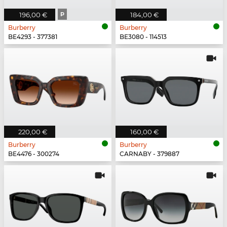
196,00 €
P
184,00 €
Burberry
Burberry
BE4293 - 377381
BE3080 - 114513
220,00 €
160,00 €
Burberry
Burberry
BE4476 - 300274
CARNABY - 379887