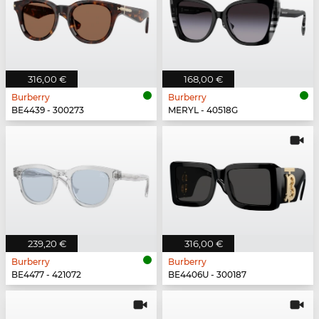
316,00 €
168,00 €
Burberry
Burberry
BE4439 - 300273
MERYL - 40518G
239,20 €
316,00 €
Burberry
Burberry
BE4477 - 421072
BE4406U - 300187