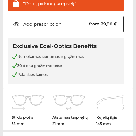
"Dėti į pirkinių
krepšelį"
Add
prescription
from 29,90 €
Exclusive Edel-Optics Benefits
Nemokamas siuntimas ir grąžinimas
30 dienų grąžinimo teisė
Palankios kainos
Stiklo plotis
Atstumas tarp lęšių
Kojelių ilgis
53 mm
21 mm
145 mm