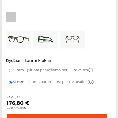
Dydžiai ir turimi kiekiai
51 mm
(Siunta paruošiama per 1–2 savaites)
53 mm
(Siunta paruošiama per 1–2 savaites)
221,00 €
RK
176,80
€
su 21.00% PVM