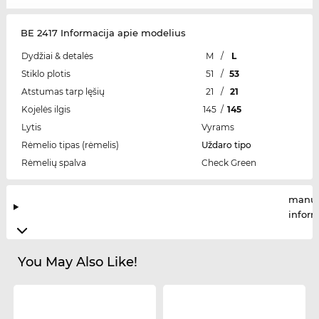
BE 2417 Informacija apie modelius
Dydžiai & detalės
M
/
L
Stiklo plotis
51
/
53
Atstumas tarp lęšių
21
/
21
Kojelės ilgis
145
/
145
Lytis
Vyrams
Rėmelio tipas (rėmelis)
Uždaro tipo
Rėmelių spalva
Check Green
manuf
infor
You May Also Like!