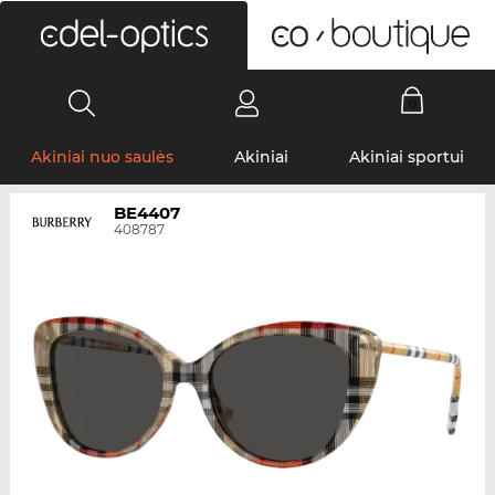
0
Akiniai nuo saulės
Akiniai
Akiniai sportui
BE4407
408787