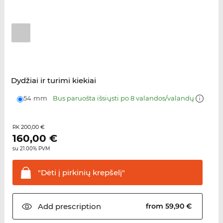
Dydžiai ir turimi kiekiai
54 mm
Bus paruošta išsiųsti po 8 valandos/valandų
200,00 €
RK
160,00
€
su 21.00% PVM
"Dėti į pirkinių
krepšelį"
Add
prescription
from 59,90 €