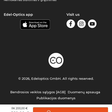
Nemokamas siuntimas ir grąžinimas
Edel-Optics app
Visit us
© 2026, Edeloptics GmbH. All rights reserved.
Bendrosios veiklos sąlygos [AGB]
Duomenų apsauga
Publikacijos duomenys
200,00 €
RK