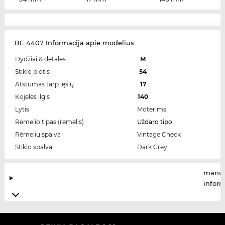
BE 4407 Informacija apie modelius
Dydžiai & detalės
M
Stiklo plotis
54
Atstumas tarp lęšių
17
Kojelės ilgis
140
Lytis
Moterims
Rėmelio tipas (rėmelis)
Uždaro tipo
Rėmelių spalva
Vintage Check
Stiklo spalva
Dark Grey
manuf
infor