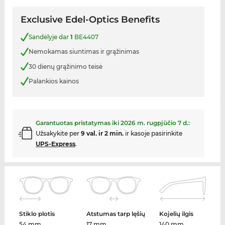
Exclusive Edel-Optics Benefits
Sandėlyje dar
1
BE4407
Nemokamas siuntimas ir grąžinimas
30 dienų grąžinimo teisė
Palankios kainos
Garantuotas pristatymas iki
2026 m. rugpjūčio 7 d.
:
Užsakykite per
9 val. ir 2 min.
ir kasoje pasirinkite
UPS-Express
.
Stiklo plotis
Atstumas tarp lęšių
Kojelių ilgis
54 mm
17 mm
140 mm