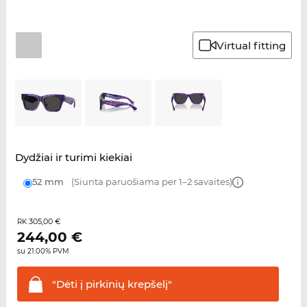
Virtual fitting
Dydžiai ir turimi kiekiai
52 mm
(Siunta paruošiama per 1–2 savaites)
305,00 €
RK
244,00
€
su 21.00% PVM
"Dėti į pirkinių
krepšelį"