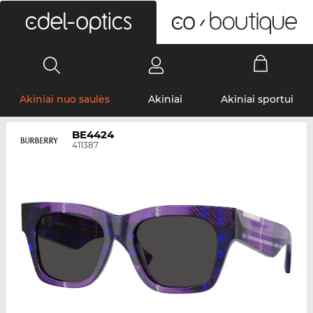
0
Akiniai nuo saulės
Akiniai
Akiniai sportui
BE4424
411387