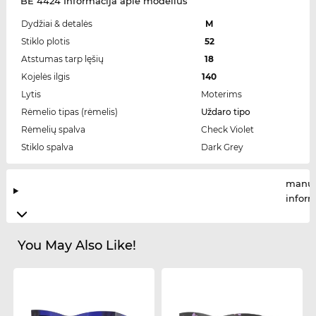
BE 4424 Informacija apie modelius
Dydžiai & detalės
M
Stiklo plotis
52
Atstumas tarp lęšių
18
Kojelės ilgis
140
Lytis
Moterims
Rėmelio tipas (rėmelis)
Uždaro tipo
Rėmelių spalva
Check Violet
Stiklo spalva
Dark Grey
manuf
infor
You May Also Like!