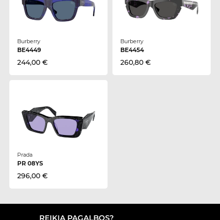
Burberry
Burberry
BE4449
BE4454
244,00 €
260,80 €
Prada
PR 08YS
296,00 €
REIKIA PAGALBOS?