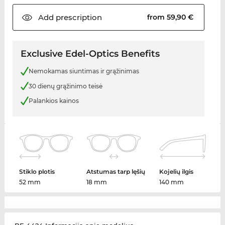
Add
prescription
from 59,90 €
Exclusive Edel-Optics Benefits
Nemokamas siuntimas ir grąžinimas
30 dienų grąžinimo teisė
Palankios kainos
Stiklo plotis
Atstumas tarp lęšių
Kojelių ilgis
52 mm
18 mm
140 mm