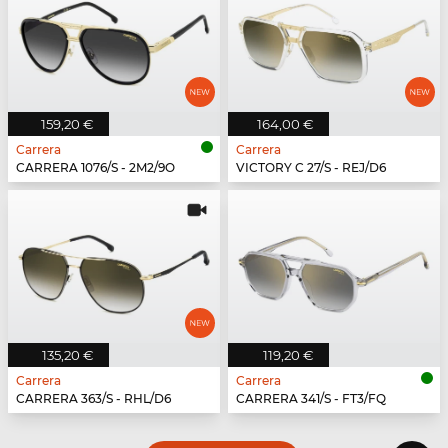
159,20 €
164,00 €
Carrera
Carrera
CARRERA 1076/S - 2M2/9O
VICTORY C 27/S - REJ/D6
135,20 €
119,20 €
Carrera
Carrera
CARRERA 363/S - RHL/D6
CARRERA 341/S - FT3/FQ