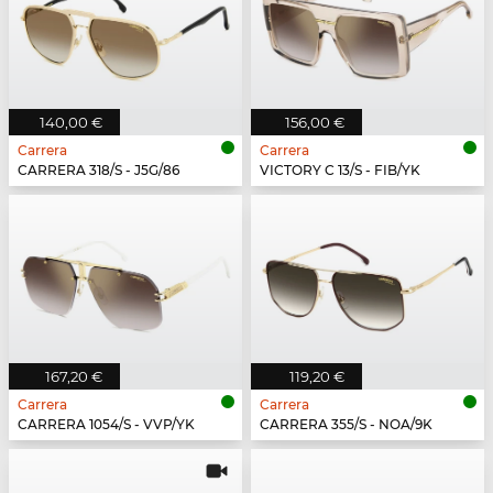
140,00 €
156,00 €
Carrera
Carrera
CARRERA 318/S - J5G/86
VICTORY C 13/S - FIB/YK
167,20 €
119,20 €
Carrera
Carrera
CARRERA 1054/S - VVP/YK
CARRERA 355/S - NOA/9K