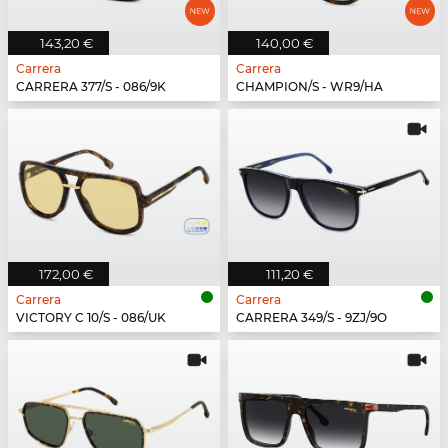
143,20 €
140,00 €
Carrera
Carrera
CARRERA 377/S - 086/9K
CHAMPION/S - WR9/HA
172,00 €
111,20 €
Carrera
Carrera
VICTORY C 10/S - 086/UK
CARRERA 349/S - 9ZJ/9O