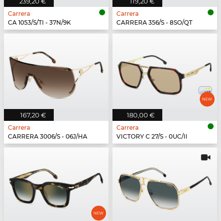
239,20 €
119,20 €
Carrera
Carrera
CA 1053/S/TI - 37N/9K
CARRERA 356/S - 8SO/QT
167,20 €
180,00 €
Carrera
Carrera
CARRERA 3006/S - 06J/HA
VICTORY C 27/S - 0UC/II