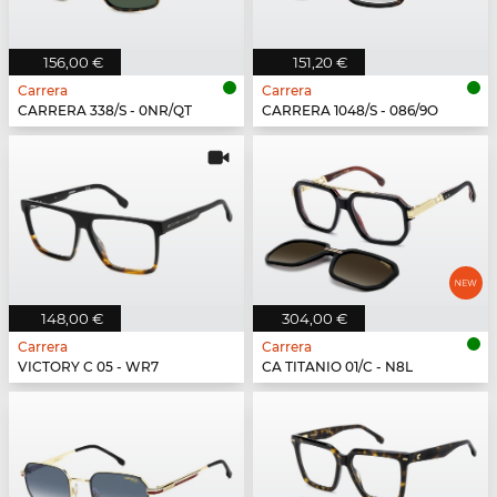
156,00 €
151,20 €
Carrera
Carrera
CARRERA 338/S - 0NR/QT
CARRERA 1048/S - 086/9O
148,00 €
304,00 €
Carrera
Carrera
VICTORY C 05 - WR7
CA TITANIO 01/C - N8L