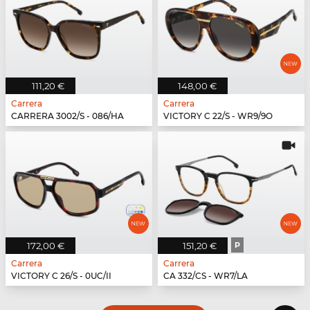
111,20 €
148,00 €
Carrera
Carrera
CARRERA 3002/S - 086/HA
VICTORY C 22/S - WR9/9O
172,00 €
151,20 €
P
Carrera
Carrera
VICTORY C 26/S - 0UC/II
CA 332/CS - WR7/LA