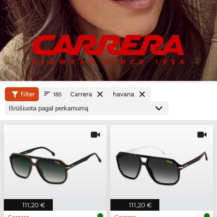
filter
Carrera
havana
185
111,20 €
111,20 €