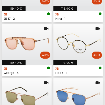
40 %
40 %
119,40 €
119,40 €
JB
JB
JB 17 - 2
Nina - 1
40 %
40 %
119,40 €
119,40 €
JB
JB
George - 4
Hook - 1