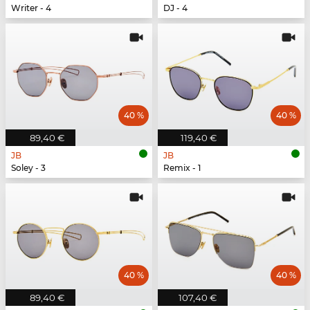
Writer - 4
DJ - 4
40 %
40 %
89,40 €
119,40 €
JB
JB
Soley - 3
Remix - 1
40 %
40 %
89,40 €
107,40 €