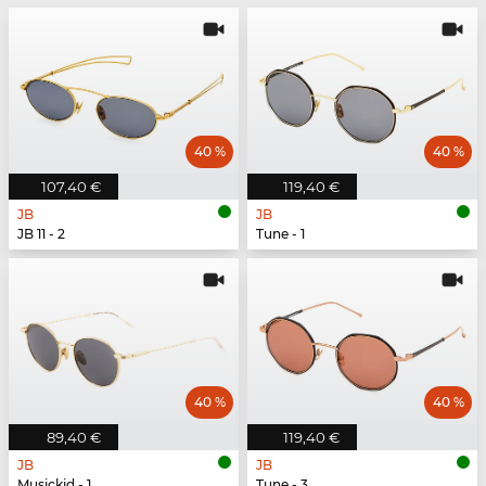
40 %
40 %
107,40 €
119,40 €
JB
JB
JB 11 - 2
Tune - 1
40 %
40 %
89,40 €
119,40 €
JB
JB
Musickid - 1
Tune - 3