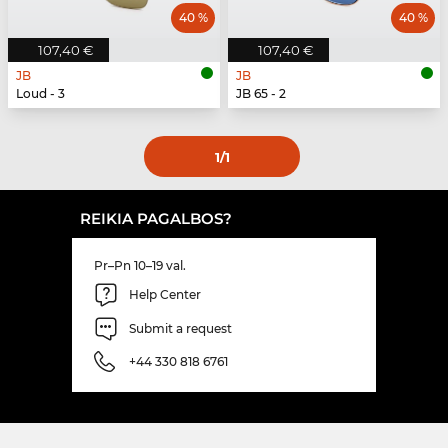
40 %
40 %
107,40 €
107,40 €
JB
JB
Loud - 3
JB 65 - 2
1
/1
REIKIA PAGALBOS?
Pr–Pn 10–19 val.
Help Center
Submit a request
+44 330 818 6761