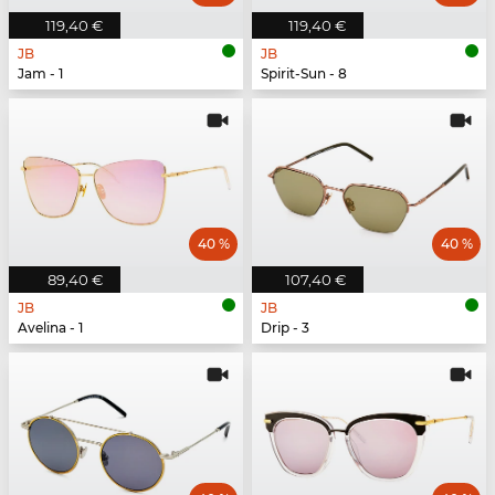
119,40 €
119,40 €
JB
JB
Jam - 1
Spirit-Sun - 8
40 %
40 %
89,40 €
107,40 €
JB
JB
Avelina - 1
Drip - 3