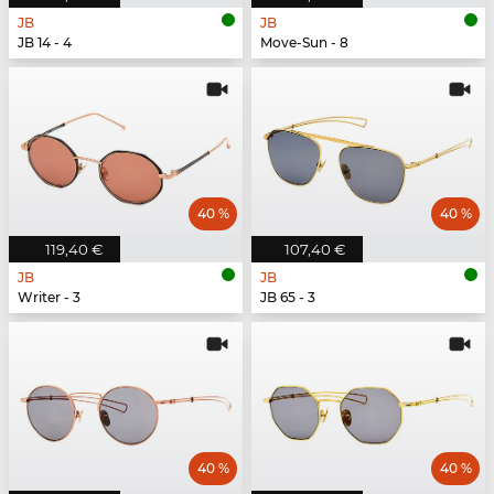
JB
JB
JB 14 - 4
Move-Sun - 8
40 %
40 %
119,40 €
107,40 €
JB
JB
Writer - 3
JB 65 - 3
40 %
40 %