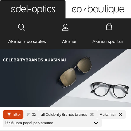
0
Akiniai nuo saulės
Akiniai
Akiniai sportui
CELEBRITYBRANDS AUKSINIAI
filter
all CelebrityBrands brands
Auksiniai
32