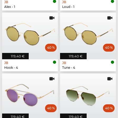
JB
JB
Alex - 1
Loud - 1
40 %
40 %
119,40 €
119,40 €
JB
JB
Hook - 4
Tune - 4
40 %
40 %
119,40 €
119,40 €