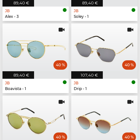
89,40 €
89,40 €
JB
JB
Alex - 3
Soley - 1
40 %
40 %
89,40 €
107,40 €
JB
JB
Boavista - 1
Drip - 1
40 %
40 %