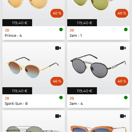
40 %
40 %
119,40 €
119,40 €
JB
JB
Prince - 4
Jam - 1
40 %
40 %
119,40 €
119,40 €
JB
JB
Spirit-Sun - 8
Jam - 4