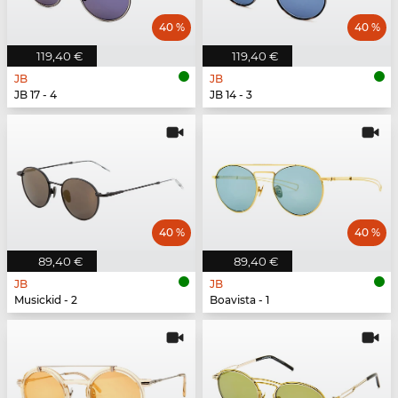
40 %
40 %
119,40 €
119,40 €
JB
JB
JB 17 - 4
JB 14 - 3
40 %
40 %
89,40 €
89,40 €
JB
JB
Musickid - 2
Boavista - 1