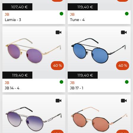
107,40 €
119,40 €
JB
JB
Lamia - 3
Tune - 4
40 %
40 %
119,40 €
119,40 €
JB
JB
JB 14 - 4
JB 17 - 1