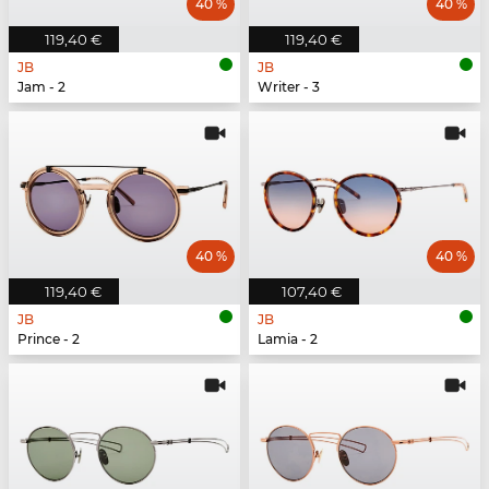
40 %
40 %
119,40 €
119,40 €
JB
JB
Jam - 2
Writer - 3
40 %
40 %
119,40 €
107,40 €
JB
JB
Prince - 2
Lamia - 2