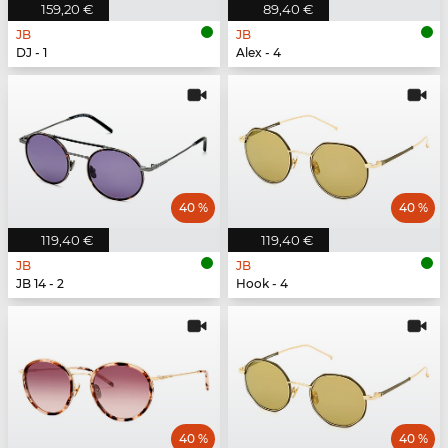
159,20 €
89,40 €
JB
JB
DJ - 1
Alex - 4
40 %
40 %
119,40 €
119,40 €
JB
JB
JB 14 - 2
Hook - 4
40 %
40 %