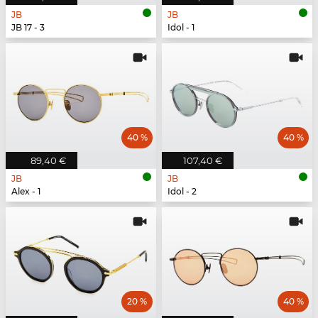
JB
JB
JB 17 - 3
Idol - 1
40 %
40 %
89,40 €
107,40 €
JB
JB
Alex - 1
Idol - 2
20 %
40 %