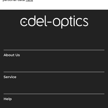
About Us
Service
Help