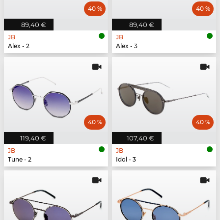
40 %
40 %
89,40 €
89,40 €
JB
JB
Alex - 2
Alex - 3
40 %
40 %
119,40 €
107,40 €
JB
JB
Tune - 2
Idol - 3