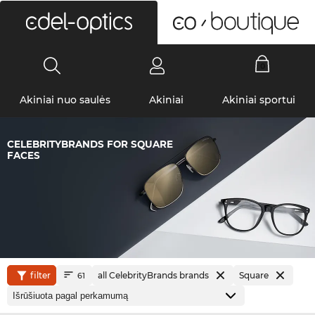
0
Akiniai nuo saulės
Akiniai
Akiniai sportui
CELEBRITYBRANDS FOR SQUARE
FACES
filter
all CelebrityBrands brands
Square
61