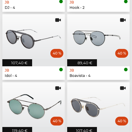
JB
JB
DJ - 4
Hook - 2
40 %
40 %
107,40 €
89,40 €
JB
JB
Idol - 4
Boavista - 4
40 %
40 %
119,40 €
107,40 €