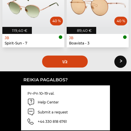
40 %
40 %
119,40 €
89,40 €
JB
JB
Spirit-Sun - 7
Boavista - 3
›
1
/2
REIKIA PAGALBOS?
Pr–Pn 10–19 val.
Help Center
Submit a request
+44 330 818 6761