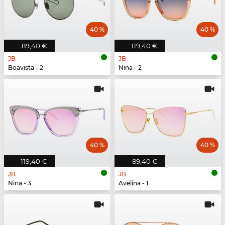
40 %
40 %
89,40 €
119,40 €
JB
JB
Boavista - 2
Nina - 2
40 %
40 %
119,40 €
89,40 €
JB
JB
Nina - 3
Avelina - 1