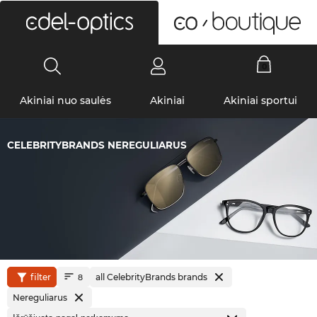
0
Akiniai nuo saulės
Akiniai
Akiniai sportui
CELEBRITYBRANDS NEREGULIARUS
filter
all CelebrityBrands brands
8
Nereguliarus