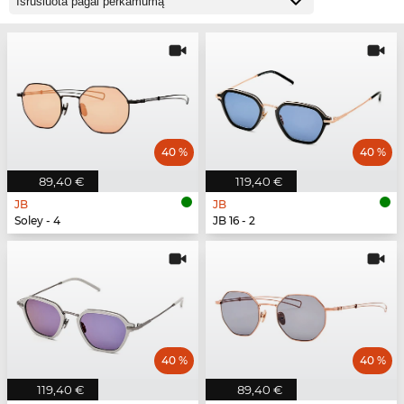
40 %
40 %
89,40 €
119,40 €
JB
JB
Soley - 4
JB 16 - 2
40 %
40 %
119,40 €
89,40 €