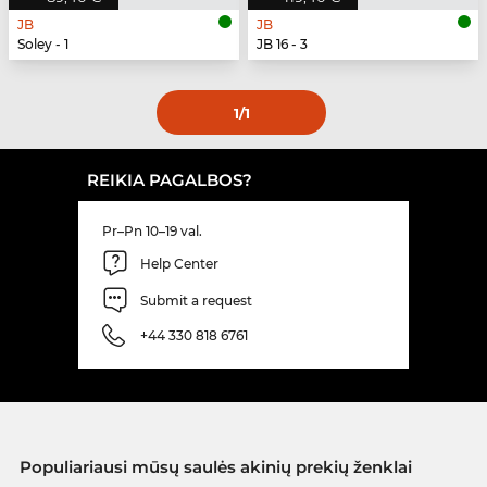
JB
JB
Soley - 1
JB 16 - 3
1
/1
REIKIA PAGALBOS?
Pr–Pn 10–19 val.
Help Center
Submit a request
+44 330 818 6761
Populiariausi mūsų saulės akinių prekių ženklai