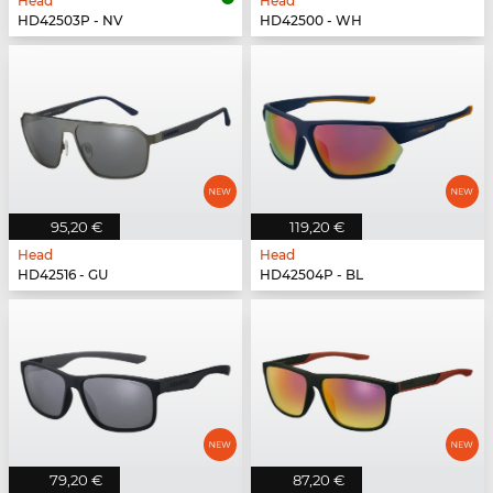
Head
Head
HD42503P - NV
HD42500 - WH
95,20 €
119,20 €
Head
Head
HD42516 - GU
HD42504P - BL
79,20 €
87,20 €