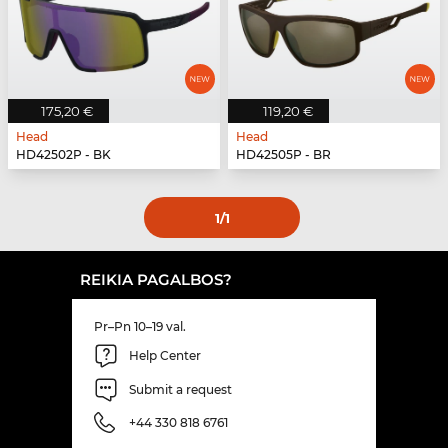
175,20 €
119,20 €
Head
Head
HD42502P - BK
HD42505P - BR
1
/1
REIKIA PAGALBOS?
Pr–Pn 10–19 val.
Help Center
Submit a request
+44 330 818 6761