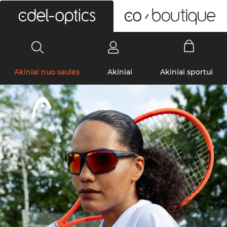
0
Akiniai nuo saulės
Akiniai
Akiniai sportui