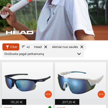
filter
Head
Akiniai nuo saulės
42
151,20 €
207,20 €