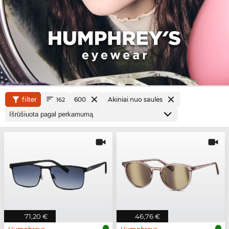
filter
600
Akiniai nuo saulės
162
71,20 €
46,76 €