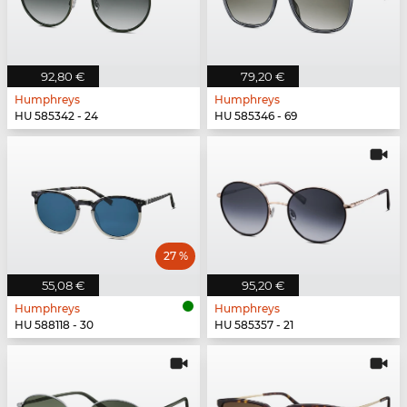
92,80 €
79,20 €
Humphreys
Humphreys
HU 585342 - 24
HU 585346 - 69
27 %
55,08 €
95,20 €
Humphreys
Humphreys
HU 588118 - 30
HU 585357 - 21