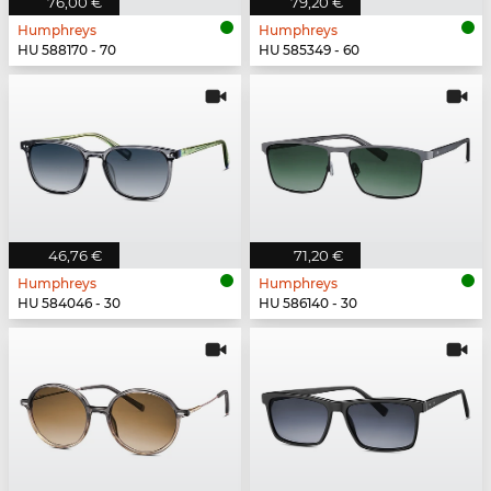
76,00 €
79,20 €
Humphreys
Humphreys
HU 588170 - 70
HU 585349 - 60
46,76 €
71,20 €
Humphreys
Humphreys
HU 584046 - 30
HU 586140 - 30