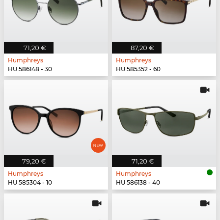
71,20 €
87,20 €
Humphreys
Humphreys
HU 586148 - 30
HU 585352 - 60
79,20 €
71,20 €
Humphreys
Humphreys
HU 585304 - 10
HU 586138 - 40