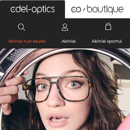
0
Akiniai nuo saulės
Akiniai
Akiniai sportui