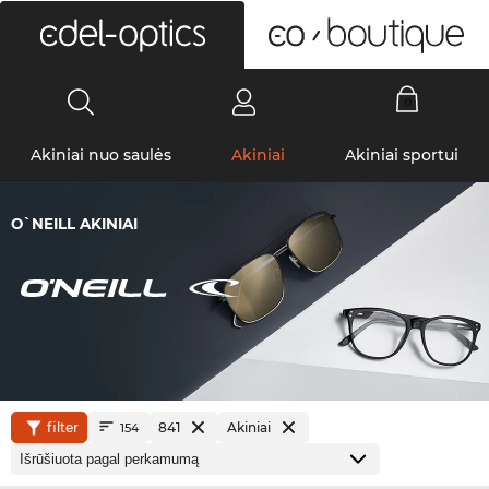
0
Akiniai nuo saulės
Akiniai
Akiniai sportui
O`NEILL AKINIAI
filter
841
Akiniai
154