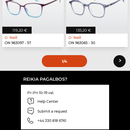
119,20 €
135,20 €
O`Neill
O`Neill
ON 963097 - 57
ON 963065 - 30
›
1
/4
REIKIA PAGALBOS?
Pr–Pn 10–19 val.
Help Center
Submit a request
+44 330 818 6761