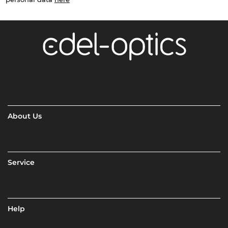
About Us
Service
Help