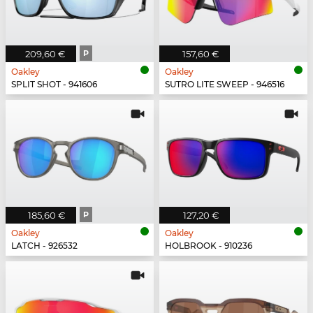
209,60 €
P
157,60 €
Oakley
Oakley
SPLIT SHOT - 941606
SUTRO LITE SWEEP - 946516
185,60 €
P
127,20 €
Oakley
Oakley
LATCH - 926532
HOLBROOK - 910236