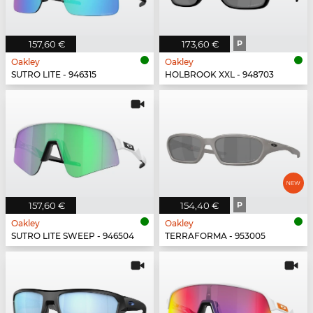
157,60 €
173,60 €
P
Oakley
Oakley
SUTRO LITE - 946315
HOLBROOK XXL - 948703
157,60 €
154,40 €
P
Oakley
Oakley
SUTRO LITE SWEEP - 946504
TERRAFORMA - 953005