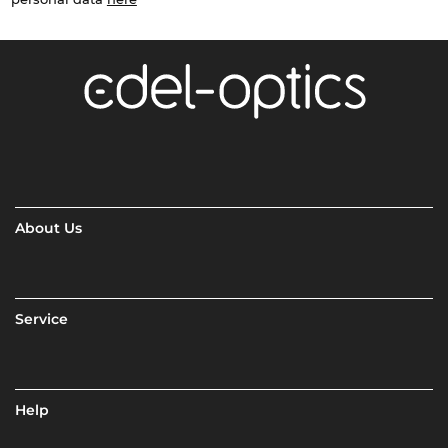
About Us
Service
Help