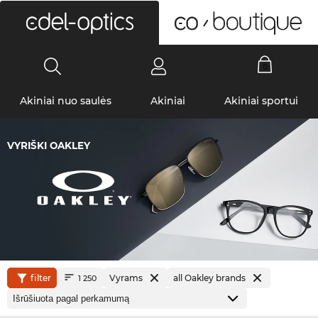
0
Akiniai nuo saulės
Akiniai
Akiniai sportui
VYRIŠKI OAKLEY
filter
Vyrams
all Oakley brands
1 250