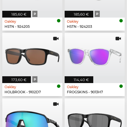
185,60 €
P
185,60 €
P
Oakley
Oakley
HSTN - 924205
HSTN - 924203
173,60 €
P
114,40 €
Oakley
Oakley
HOLBROOK - 9102D7
FROGSKINS - 9013H7