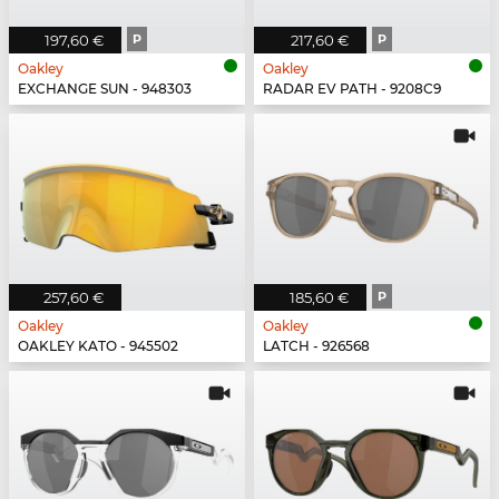
197,60 €
P
217,60 €
P
Oakley
Oakley
EXCHANGE SUN - 948303
RADAR EV PATH - 9208C9
257,60 €
185,60 €
P
Oakley
Oakley
OAKLEY KATO - 945502
LATCH - 926568