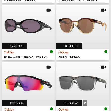
136,00 €
161,60 €
Oakley
Oakley
EYEJACKET REDUX - 943801
HSTN - 924207
177,60 €
173,60 €
P
Oakley
Oakley