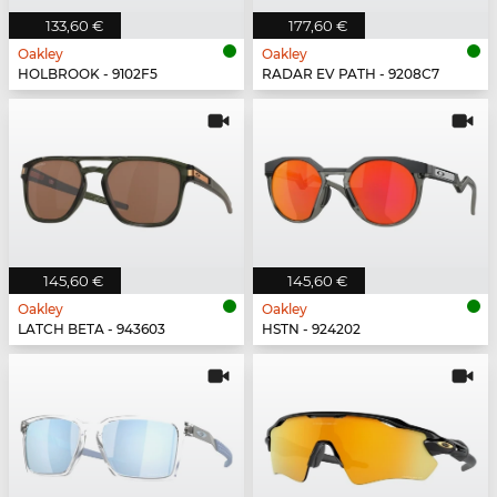
133,60 €
177,60 €
Oakley
Oakley
HOLBROOK - 9102F5
RADAR EV PATH - 9208C7
145,60 €
145,60 €
Oakley
Oakley
LATCH BETA - 943603
HSTN - 924202