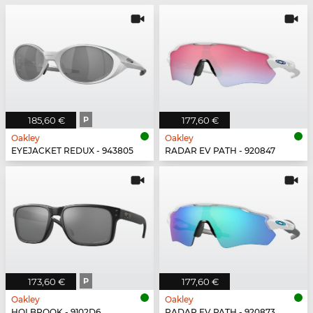
185,60 €
P
177,60 €
Oakley
Oakley
EYEJACKET REDUX - 943805
RADAR EV PATH - 920847
173,60 €
P
177,60 €
Oakley
Oakley
HOLBROOK - 9102D6
RADAR EV PATH - 920873