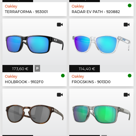
Oakley
Oakley
TERRAFORMA - 953001
RADAR EV PATH - 920882
173,60 €
P
114,40 €
Oakley
Oakley
HOLBROOK - 9102F0
FROGSKINS - 9013D0