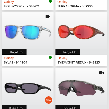
Oakley
Oakley
HOLBROOK XL - 941707
TERRAFORMA - 953006
114,40 €
145,60 €
Oakley
Oakley
SYLAS - 944804
EYEJACKET REDUX - 943825
104,80 €
177,60 €