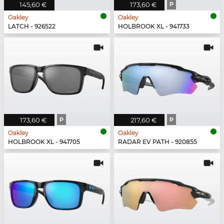
145,60 €
173,60 €
P
Oakley
Oakley
LATCH - 926522
HOLBROOK XL - 941733
173,60 €
P
217,60 €
P
Oakley
Oakley
HOLBROOK XL - 941705
RADAR EV PATH - 920855