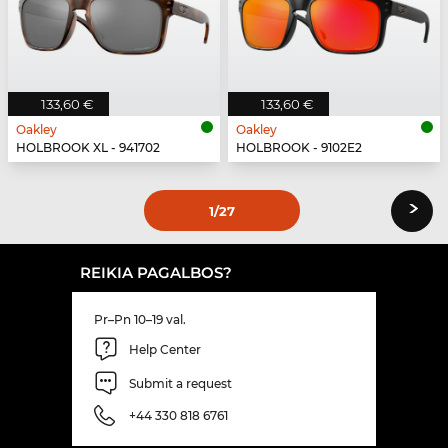
133,60 €
133,60 €
Oakley
Oakley
HOLBROOK XL - 941702
HOLBROOK - 9102E2
›
1
/27
REIKIA PAGALBOS?
Pr–Pn 10–19 val.
Help Center
Submit a request
+44 330 818 6761