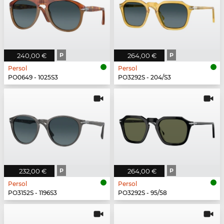
240,00 €
P
264,00 €
P
Persol
Persol
PO0649 - 1025S3
PO3292S - 204/S3
232,00 €
P
264,00 €
P
Persol
Persol
PO3152S - 1196S3
PO3292S - 95/58