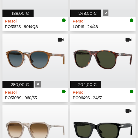
188,00 €
248,00 €
P
Persol
Persol
PO3152S - 9014Q8
LORIS - 24/48
280,00 €
P
204,00 €
Persol
Persol
PO3108S - 960/S3
PO9649S - 24/31