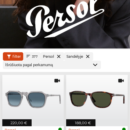
filter
Persol
Sandėlyje
377
220,00 €
188,00 €