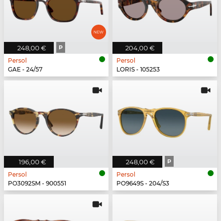
248,00 €
P
204,00 €
Persol
Persol
GAE - 24/57
LORIS - 105253
196,00 €
248,00 €
P
Persol
Persol
PO3092SM - 900551
PO9649S - 204/S3