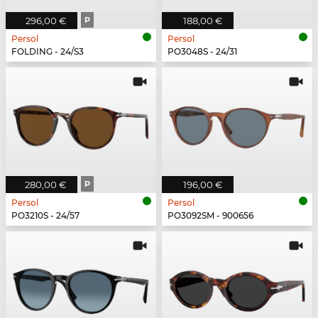
296,00 €
P
188,00 €
Persol
Persol
FOLDING - 24/S3
PO3048S - 24/31
280,00 €
P
196,00 €
Persol
Persol
PO3210S - 24/57
PO3092SM - 900656