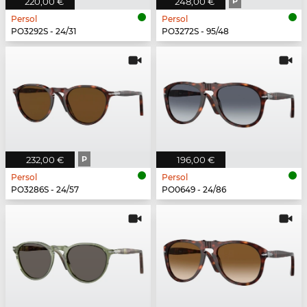
220,00 €
248,00 €
P
Persol
Persol
PO3292S - 24/31
PO3272S - 95/48
232,00 €
P
196,00 €
Persol
Persol
PO3286S - 24/57
PO0649 - 24/86