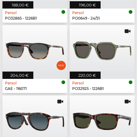
188,00 €
196,00 €
Persol
Persol
PO3286S - 1226B1
PO0649 - 24/51
204,00 €
220,00 €
Persol
Persol
GAE - 116071
PO3292S - 1226B1