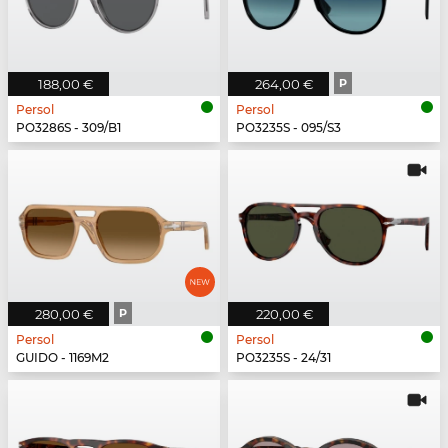
188,00 €
264,00 €
P
Persol
Persol
PO3286S - 309/B1
PO3235S - 095/S3
280,00 €
P
220,00 €
Persol
Persol
GUIDO - 1169M2
PO3235S - 24/31