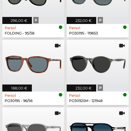
296,00 €
P
232,00 €
P
Persol
Persol
FOLDING - 95/58
PO3019S - 1196S3
188,00 €
232,00 €
P
Persol
Persol
PO3019S - 96/56
PO3092SM - 121948