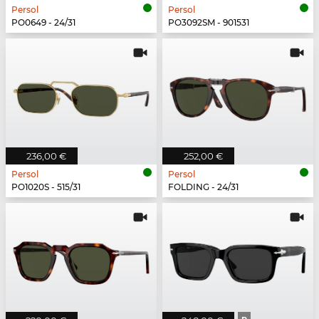
Persol
Persol
PO0649 - 24/31
PO3092SM - 901531
236,00 €
252,00 €
Persol
Persol
PO1020S - 515/31
FOLDING - 24/31