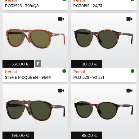
Persol
Persol
PO3292S - 309/Q8
PO3019S - 24/31
336,00 €
P
188,00 €
Persol
Persol
STEVE MCQUEEN - 96/P1
PO3152S - 901531
196,00 €
188,00 €