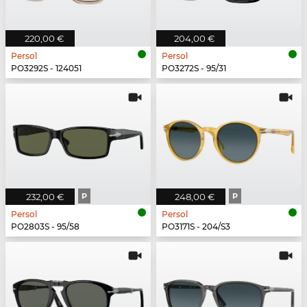
220,00 €
204,00 €
Persol
Persol
PO3292S - 124051
PO3272S - 95/31
232,00 €
P
248,00 €
P
Persol
Persol
PO2803S - 95/58
PO3171S - 204/S3