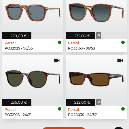
220,00 €
232,00 €
P
Persol
Persol
PO3292S - 96/56
PO3316S - 96/S3
236,00 €
232,00 €
P
Persol
Persol
PO3210S - 24/31
PO2803S - 24/57