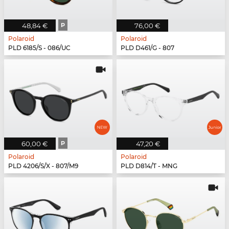
48,84 €
P
76,00 €
Polaroid
Polaroid
PLD 6185/S - 086/UC
PLD D461/G - 807
60,00 €
P
47,20 €
Polaroid
Polaroid
PLD 4206/S/X - 807/M9
PLD D814/T - MNG