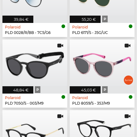
39,84 €
55,20 €
P
Polaroid
Polaroid
PLD 0028/R/BB - 7C5/G6
PLD 6171/S - J5G/UC
48,84 €
P
45,03 €
P
Polaroid
Polaroid
PLD 7050/S - 003/M9
PLD 8059/S - 35J/M9