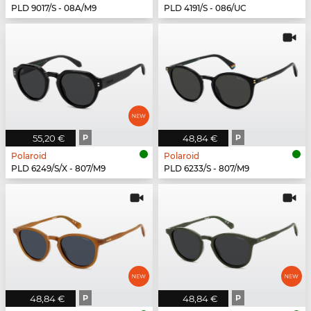
PLD 9017/S - 08A/M9
PLD 4191/S - 086/UC
55,20 €
P
48,84 €
P
Polaroid
Polaroid
PLD 6249/S/X - 807/M9
PLD 6233/S - 807/M9
48,84 €
P
48,84 €
P