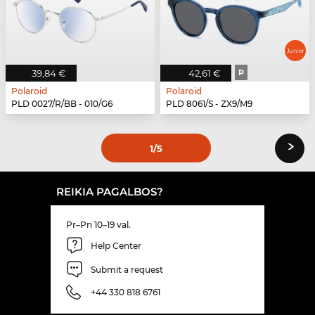
39,84 €
42,61 €
P
Polaroid
Polaroid
PLD 0027/R/BB - 010/G6
PLD 8061/S - ZX9/M9
›
1
/5
REIKIA PAGALBOS?
Pr–Pn 10–19 val.
Help Center
Submit a request
+44 330 818 6761