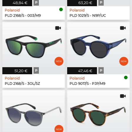
48,84 €
P
63,20 €
P
Polaroid
Polaroid
PLD 2168/S - 003/M9
PLD 1029/S - N9P/UC
51,20 €
P
47,46 €
P
Polaroid
Polaroid
PLD 2168/S - 3OL/5Z
PLD 9017/S - PJP/M9