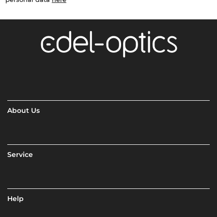
About Us
Service
Help