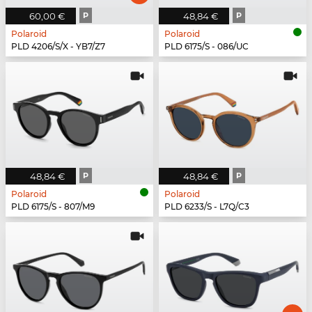
60,00 €
P
48,84 €
P
Polaroid
Polaroid
PLD 4206/S/X - YB7/Z7
PLD 6175/S - 086/UC
48,84 €
P
48,84 €
P
Polaroid
Polaroid
PLD 6175/S - 807/M9
PLD 6233/S - L7Q/C3