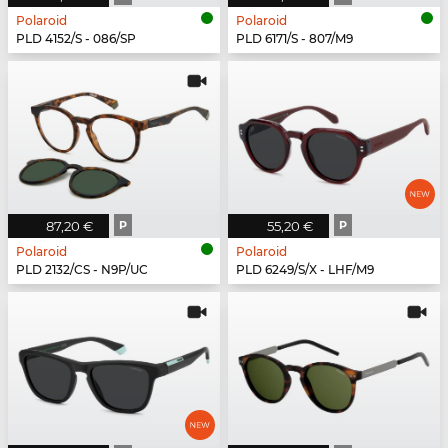
Polaroid
Polaroid
PLD 4152/S - 086/SP
PLD 6171/S - 807/M9
87,20 €
P
55,20 €
P
Polaroid
Polaroid
PLD 2132/CS - N9P/UC
PLD 6249/S/X - LHF/M9