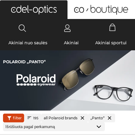
0
Akiniai nuo saulės
Akiniai
Akiniai sportui
POLAROID „PANTO“
filter
all Polaroid brands
„Panto“
195