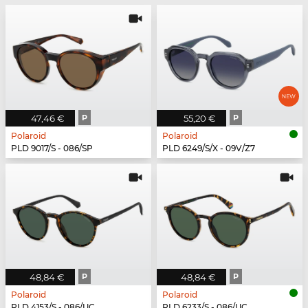
47,46 €
P
55,20 €
P
Polaroid
Polaroid
PLD 9017/S - 086/SP
PLD 6249/S/X - 09V/Z7
48,84 €
P
48,84 €
P
Polaroid
Polaroid
PLD 4153/S - 086/UC
PLD 6233/S - 086/UC