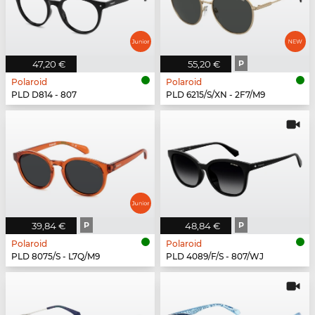
47,20 €
55,20 €
P
Polaroid
Polaroid
PLD D814 - 807
PLD 6215/S/XN - 2F7/M9
39,84 €
P
48,84 €
P
Polaroid
Polaroid
PLD 8075/S - L7Q/M9
PLD 4089/F/S - 807/WJ