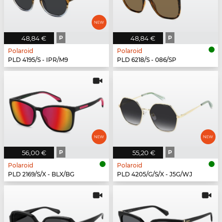
48,84 €
P
48,84 €
P
Polaroid
Polaroid
PLD 4195/S - IPR/M9
PLD 6218/S - 086/SP
56,00 €
P
55,20 €
P
Polaroid
Polaroid
PLD 2169/S/X - BLX/BG
PLD 4205/G/S/X - J5G/WJ