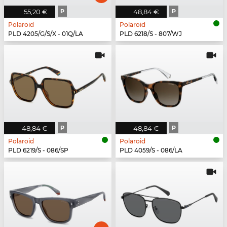
55,20 €
P
48,84 €
P
Polaroid
Polaroid
PLD 4205/G/S/X - 01Q/LA
PLD 6218/S - 807/WJ
48,84 €
P
48,84 €
P
Polaroid
Polaroid
PLD 6219/S - 086/SP
PLD 4059/S - 086/LA