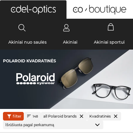
0
Akiniai nuo saulės
Akiniai
Akiniai sportui
POLAROID KVADRATINĖS
filter
all Polaroid brands
Kvadratinės
148