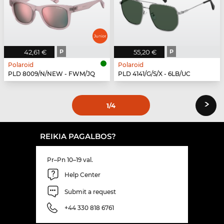
42,61 €
P
55,20 €
P
Polaroid
Polaroid
PLD 8009/N/NEW - FWM/JQ
PLD 4141/G/S/X - 6LB/UC
›
1
/4
REIKIA PAGALBOS?
Pr–Pn 10–19 val.
Help Center
Submit a request
+44 330 818 6761