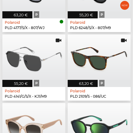
63,20 €
P
55,20 €
P
Polaroid
Polaroid
PLD 4177/S/X - 807/WJ
PLD 6248/S/X - 807/M9
55,20 €
P
63,20 €
P
Polaroid
Polaroid
PLD 4141/G/S/X - KJ1/M9
PLD 2109/S - 086/UC