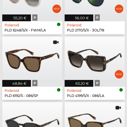
55,20 €
P
56,00 €
P
Polaroid
Polaroid
PLD 6248/S/X - FWM/LA
PLD 2170/S/X - 3OL/78
48,84 €
P
63,20 €
P
Polaroid
Polaroid
PLD 6192/S - 086/SP
PLD 4199/S/X - 086/LA