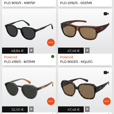
PLD 9010/S - N9P/SP
PLD 2092/S - 003/M9
48,84 €
P
47,46 €
P
Polaroid
Polaroid
PLD 4195/S - 807/M9
PLD 9003/S - MQU/IG
52,00 €
P
47,46 €
P