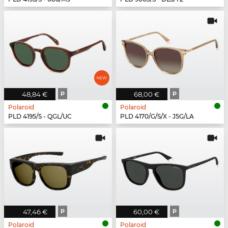
48,84 €
P
68,00 €
P
Polaroid
Polaroid
PLD 4195/S - QGL/UC
PLD 4170/G/S/X - J5G/LA
47,46 €
P
60,00 €
P
Polaroid
Polaroid