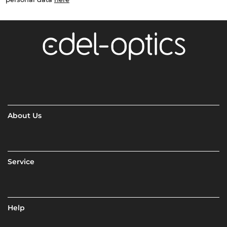
About Us
Service
Help