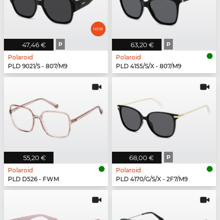
47,46 €
P
63,20 €
P
Polaroid
Polaroid
PLD 9021/S - 807/M9
PLD 4155/S/X - 807/M9
55,20 €
68,00 €
P
Polaroid
Polaroid
PLD D526 - FWM
PLD 4170/G/S/X - 2F7/M9