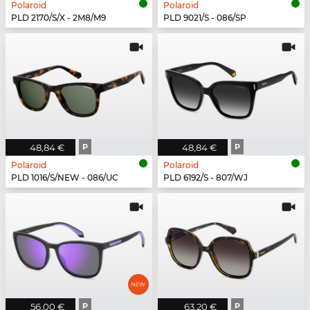
Polaroid
Polaroid
PLD 2170/S/X - 2M8/M9
PLD 9021/S - 086/SP
48,84 €
P
48,84 €
P
Polaroid
Polaroid
PLD 1016/S/NEW - 086/UC
PLD 6192/S - 807/WJ
56,00 €
P
63,20 €
P