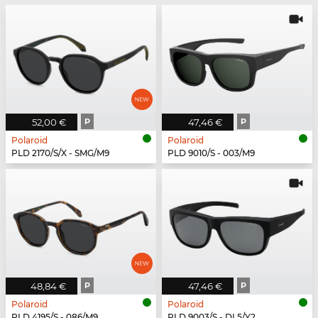
52,00 €
P
47,46 €
P
Polaroid
Polaroid
PLD 2170/S/X - SMG/M9
PLD 9010/S - 003/M9
48,84 €
P
47,46 €
P
Polaroid
Polaroid
PLD 4195/S - 086/M9
PLD 9003/S - DL5/Y2