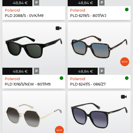
48,84 €
P
48,84 €
P
Polaroid
Polaroid
PLD 2088/S - 0VK/M9
PLD 6219/S - 807/WJ
48,84 €
P
48,84 €
P
Polaroid
Polaroid
PLD 1016/S/NEW - 807/M9
PLD 6247/S - 086/Z7