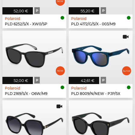
52,00 €
P
55,20 €
P
Polaroid
Polaroid
PLD 6252/S/X - XW0/SP
PLD 4172/G/S/X - 003/M9
52,00 €
P
42,61 €
P
Polaroid
Polaroid
PLD 2169/S/X - O6W/M9
PLD 8009/N/NEW - PJP/5X