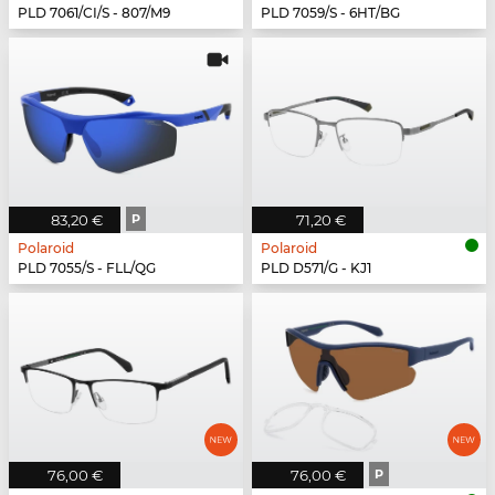
PLD 7061/CI/S - 807/M9
PLD 7059/S - 6HT/BG
83,20 €
P
71,20 €
Polaroid
Polaroid
PLD 7055/S - FLL/QG
PLD D571/G - KJ1
76,00 €
76,00 €
P