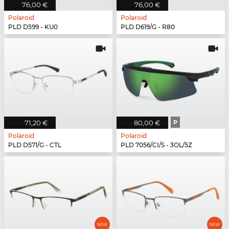
76,00 €
76,00 €
Polaroid
Polaroid
PLD D599 - KU0
PLD D619/G - R80
71,20 €
80,00 €
P
Polaroid
Polaroid
PLD D571/G - CTL
PLD 7056/CI/S - 3OL/5Z