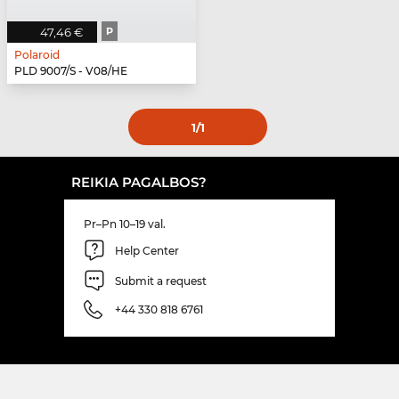
47,46 €
P
Polaroid
PLD 9007/S - V08/HE
1
/1
REIKIA PAGALBOS?
Pr–Pn 10–19 val.
Help Center
Submit a request
+44 330 818 6761