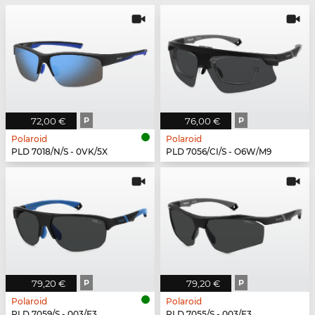
72,00 €
P
76,00 €
P
Polaroid
Polaroid
PLD 7018/N/S - 0VK/5X
PLD 7056/CI/S - O6W/M9
79,20 €
P
79,20 €
P
Polaroid
Polaroid
PLD 7059/S - 003/E3
PLD 7055/S - 003/E3