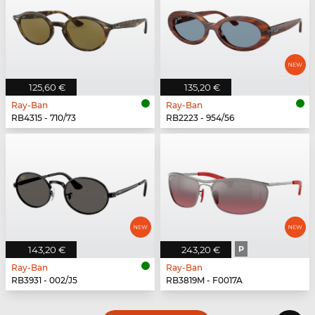
125,60 €
135,20 €
Ray-Ban
Ray-Ban
RB4315 - 710/73
RB2223 - 954/56
143,20 €
243,20 €
P
Ray-Ban
Ray-Ban
RB3931 - 002/J5
RB3819M - F0017A