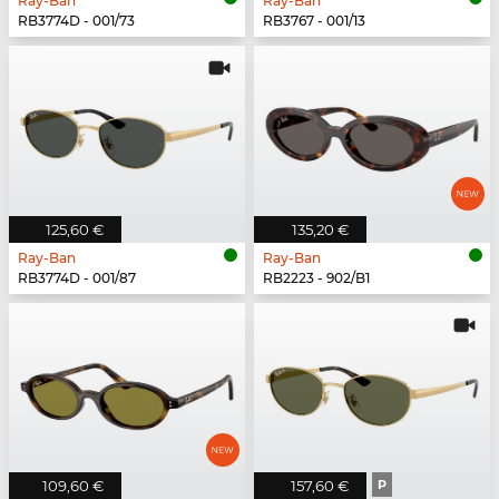
Ray-Ban
Ray-Ban
RB3774D - 001/73
RB3767 - 001/13
125,60 €
135,20 €
Ray-Ban
Ray-Ban
RB3774D - 001/87
RB2223 - 902/B1
109,60 €
157,60 €
P