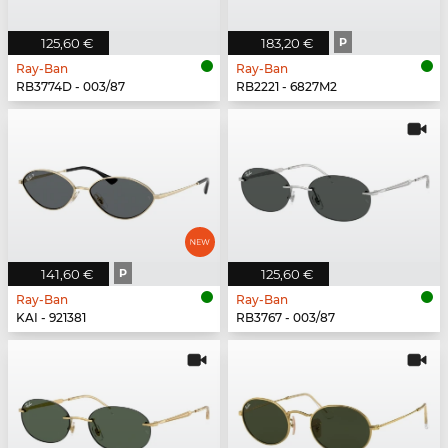
125,60 €
183,20 €
P
Ray-Ban
Ray-Ban
RB3774D - 003/87
RB2221 - 6827M2
141,60 €
P
125,60 €
Ray-Ban
Ray-Ban
KAI - 921381
RB3767 - 003/87