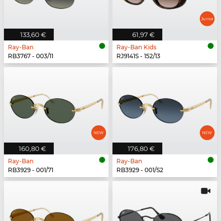
133,60 €
61,97 €
Ray-Ban
Ray-Ban Kids
RB3767 - 003/11
RJ9141S - 152/13
160,80 €
176,80 €
Ray-Ban
Ray-Ban
RB3929 - 001/71
RB3929 - 001/S2