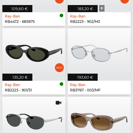
109,60 €
183,20 €
P
Ray-Ban
Ray-Ban
RB4472 - 685675
RB2223 - 902/M3
135,20 €
193,60 €
Ray-Ban
Ray-Ban
RB2223 - 901/31
RB3767 - 003/MF