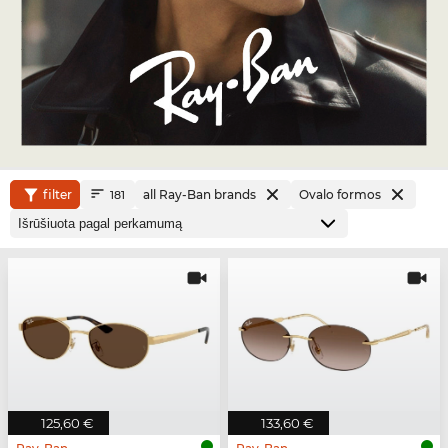
filter
all Ray-Ban brands
Ovalo formos
181
125,60 €
133,60 €