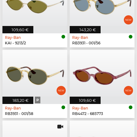
109,60 €
143,20 €
Ray-Ban
Ray-Ban
KAI - 9213/2
RB3931 - 001/56
183,20 €
P
109,60 €
Ray-Ban
Ray-Ban
RB3931 - 001/58
RB4472 - 685773