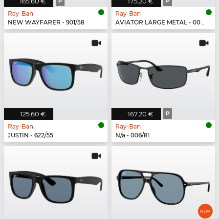
165,60 €
P
175,20 €
P
Ray-Ban
Ray-Ban
NEW WAYFARER - 901/58
AVIATOR LARGE METAL - 002/48
125,60 €
167,20 €
P
Ray-Ban
Ray-Ban
JUSTIN - 622/55
N/a - 006/81