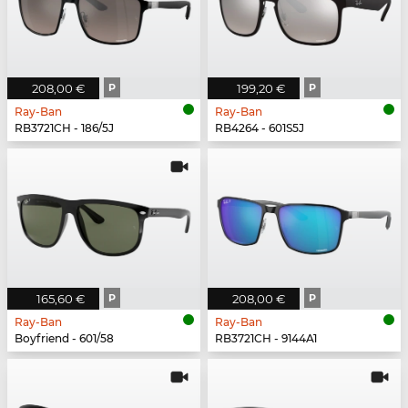
208,00 €
P
199,20 €
P
Ray-Ban
Ray-Ban
RB3721CH - 186/5J
RB4264 - 601S5J
165,60 €
P
208,00 €
P
Ray-Ban
Ray-Ban
Boyfriend - 601/58
RB3721CH - 9144A1