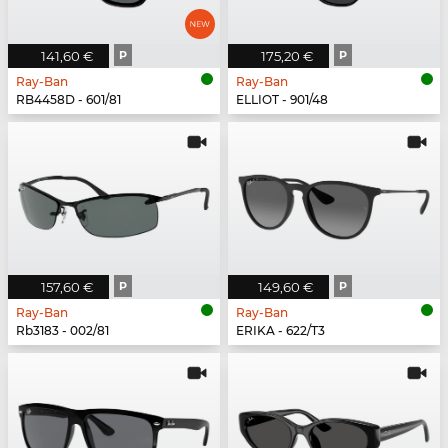
141,60 €
P
175,20 €
P
Ray-Ban
Ray-Ban
RB4458D - 601/81
ELLIOT - 901/48
157,60 €
P
149,60 €
P
Ray-Ban
Ray-Ban
Rb3183 - 002/81
ERIKA - 622/T3