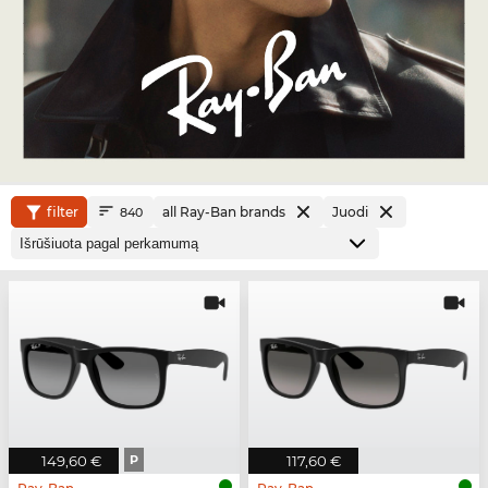
filter
all Ray-Ban brands
Juodi
840
149,60 €
P
117,60 €