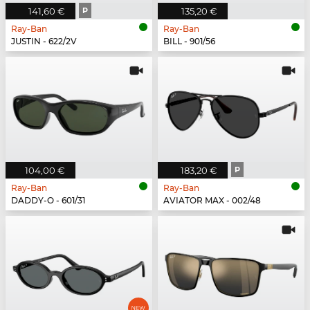
141,60 €
P
135,20 €
Ray-Ban
Ray-Ban
JUSTIN - 622/2V
BILL - 901/56
104,00 €
183,20 €
P
Ray-Ban
Ray-Ban
DADDY-O - 601/31
AVIATOR MAX - 002/48