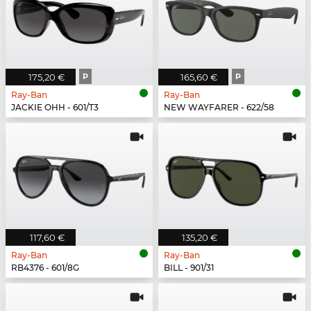
175,20 €
P
165,60 €
P
Ray-Ban
Ray-Ban
JACKIE OHH - 601/T3
NEW WAYFARER - 622/58
117,60 €
135,20 €
Ray-Ban
Ray-Ban
RB4376 - 601/8G
BILL - 901/31