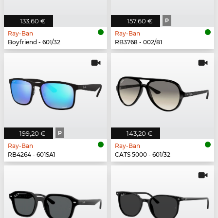
133,60 €
157,60 €
P
Ray-Ban
Ray-Ban
Boyfriend - 601/32
RB3768 - 002/81
199,20 €
P
143,20 €
Ray-Ban
Ray-Ban
RB4264 - 601SA1
CATS 5000 - 601/32