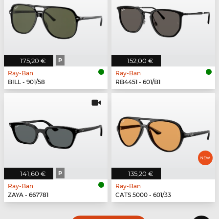
175,20 €
P
152,00 €
Ray-Ban
Ray-Ban
BILL - 901/58
RB4451 - 601/B1
141,60 €
P
135,20 €
Ray-Ban
Ray-Ban
ZAYA - 667781
CATS 5000 - 601/33