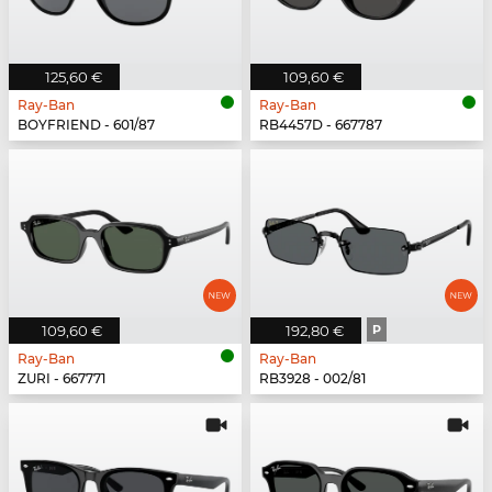
125,60 €
109,60 €
Ray-Ban
Ray-Ban
BOYFRIEND - 601/87
RB4457D - 667787
109,60 €
192,80 €
P
Ray-Ban
Ray-Ban
ZURI - 667771
RB3928 - 002/81