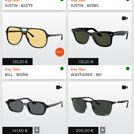
Ray-Ban
Ray-Ban
JUSTIN - 622/T3
JUSTIN - 601/8G
135,20 €
135,20 €
Ray-Ban
Ray-Ban
BILL - 901/R6
WAYFARER - 901
141,60 €
P
200,00 €
P