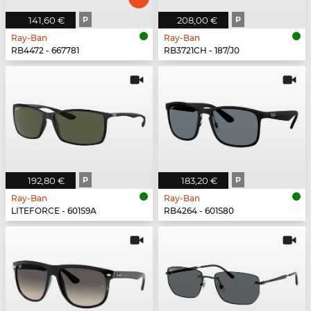
141,60 €
P
208,00 €
P
Ray-Ban
Ray-Ban
RB4472 - 667781
RB3721CH - 187/J0
192,80 €
P
183,20 €
P
Ray-Ban
Ray-Ban
LITEFORCE - 601S9A
RB4264 - 601S80