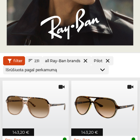
filter
all Ray-Ban brands
Pilot
231
143,20 €
143,20 €