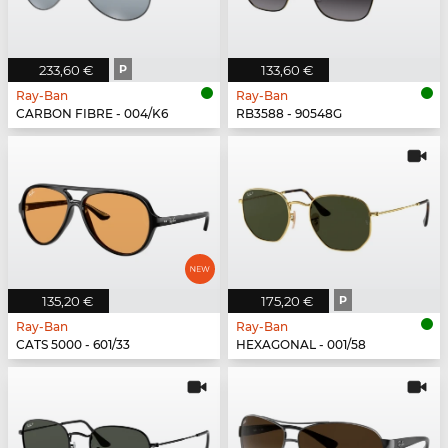
233,60 €
P
133,60 €
Ray-Ban
Ray-Ban
CARBON FIBRE - 004/K6
RB3588 - 90548G
135,20 €
175,20 €
P
Ray-Ban
Ray-Ban
CATS 5000 - 601/33
HEXAGONAL - 001/58