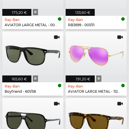
175,20 €
P
133,60 €
Ray-Ban
Ray-Ban
AVIATOR LARGE METAL - 001/58
RB3699 - 001/51
165,60 €
P
191,20 €
P
Ray-Ban
Ray-Ban
Boyfriend - 601/58
AVIATOR LARGE METAL - 112/1Q