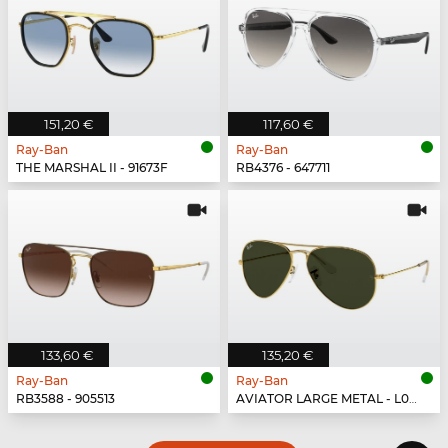
151,20 €
117,60 €
Ray-Ban
Ray-Ban
THE MARSHAL II - 91673F
RB4376 - 647711
133,60 €
135,20 €
Ray-Ban
Ray-Ban
RB3588 - 905513
AVIATOR LARGE METAL - L0205