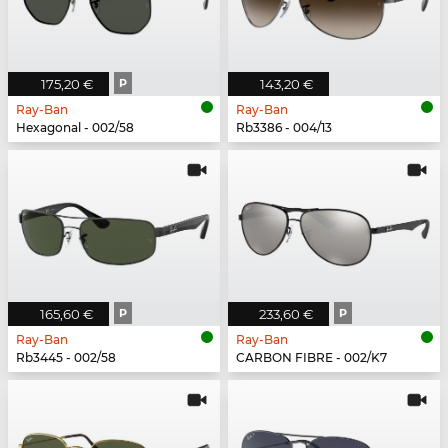
175,20 €
P
143,20 €
Ray-Ban
Ray-Ban
Hexagonal - 002/58
Rb3386 - 004/13
165,60 €
P
233,60 €
P
Ray-Ban
Ray-Ban
Rb3445 - 002/58
CARBON FIBRE - 002/K7