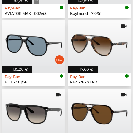
183,20 €
P
133,60 €
Ray-Ban
Ray-Ban
AVIATOR MAX - 002/48
Boyfriend - 710/51
135,20 €
117,60 €
Ray-Ban
Ray-Ban
BILL - 901/56
RB4376 - 710/13