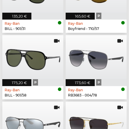
135,20 €
165,60 €
P
Ray-Ban
Ray-Ban
BILL - 901/31
Boyfriend - 710/57
175,20 €
P
173,60 €
P
Ray-Ban
Ray-Ban
BILL - 901/58
RB3683 - 004/78