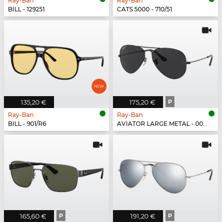
Ray-Ban
Ray-Ban
BILL - 129251
CATS 5000 - 710/51
135,20 €
175,20 €
P
Ray-Ban
Ray-Ban
BILL - 901/R6
AVIATOR LARGE METAL - 002/48
165,60 €
P
191,20 €
P