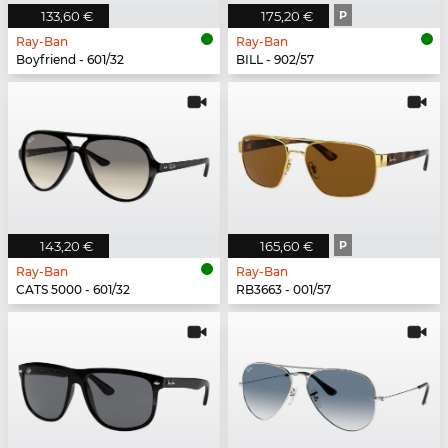
133,60 €
175,20 €
P
Ray-Ban
Ray-Ban
Boyfriend - 601/32
BILL - 902/57
143,20 €
165,60 €
P
Ray-Ban
Ray-Ban
CATS 5000 - 601/32
RB3663 - 001/57