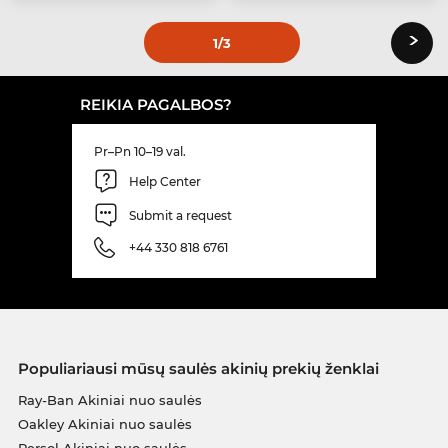
›
1
/3
REIKIA PAGALBOS?
Pr–Pn 10–19 val.
Help Center
Submit a request
+44 330 818 6761
Populiariausi mūsų saulės akinių prekių ženklai
Ray-Ban Akiniai nuo saulės
Oakley Akiniai nuo saulės