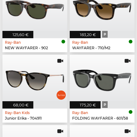
125,60 €
183,20 €
P
Ray-Ban
Ray-Ban
NEW WAYFARER - 902
WAYFARER - 710/M2
68,00 €
175,20 €
P
Ray-Ban Kids
Ray-Ban
Junior Erika - 704911
FOLDING WAYFARER - 601/58