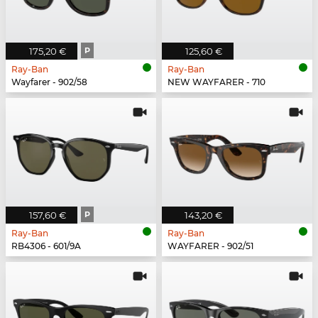
175,20 €
P
125,60 €
Ray-Ban
Ray-Ban
Wayfarer - 902/58
NEW WAYFARER - 710
157,60 €
P
143,20 €
Ray-Ban
Ray-Ban
RB4306 - 601/9A
WAYFARER - 902/51