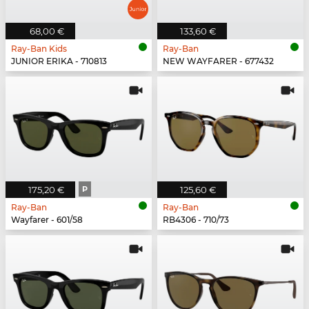
68,00 €
133,60 €
Ray-Ban Kids
Ray-Ban
JUNIOR ERIKA - 710813
NEW WAYFARER - 677432
175,20 €
P
125,60 €
Ray-Ban
Ray-Ban
Wayfarer - 601/58
RB4306 - 710/73