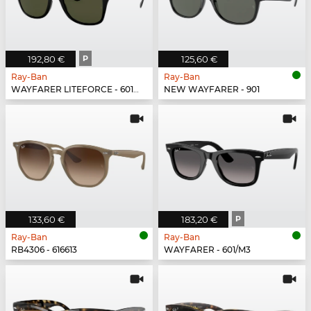
192,80 €
P
125,60 €
Ray-Ban
Ray-Ban
WAYFARER LITEFORCE - 601S9A
NEW WAYFARER - 901
133,60 €
183,20 €
P
Ray-Ban
Ray-Ban
RB4306 - 616613
WAYFARER - 601/M3