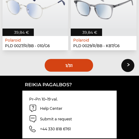
39,84 €
39,84 €
Polaroid
Polaroid
PLD 0027/R/BB - 010/G6
PLD 0029/R/BB - KB7/G6
›
1
/31
REIKIA PAGALBOS?
Pr–Pn 10–19 val.
Help Center
Submit a request
+44 330 818 6761