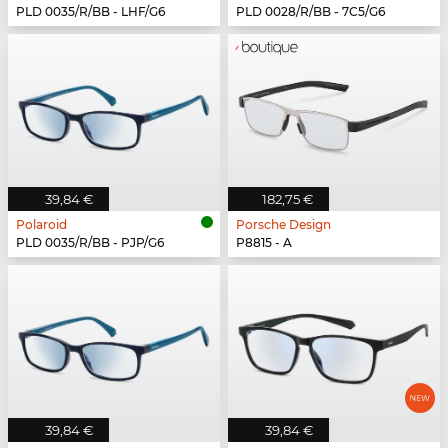
PLD 0035/R/BB - LHF/G6
PLD 0028/R/BB - 7C5/G6
39,84 €
182,75 €
Polaroid
Porsche Design
PLD 0035/R/BB - PJP/G6
P8815 - A
39,84 €
39,84 €