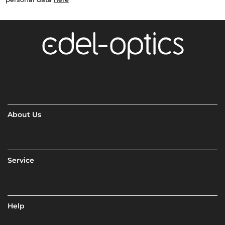
About Us
Service
Help