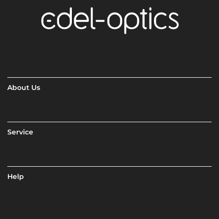
About Us
Service
Help