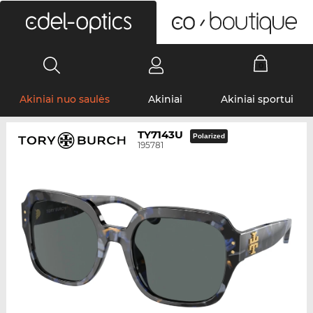
0
Akiniai nuo saulės
Akiniai
Akiniai sportui
TY7143U
Polarized
195781