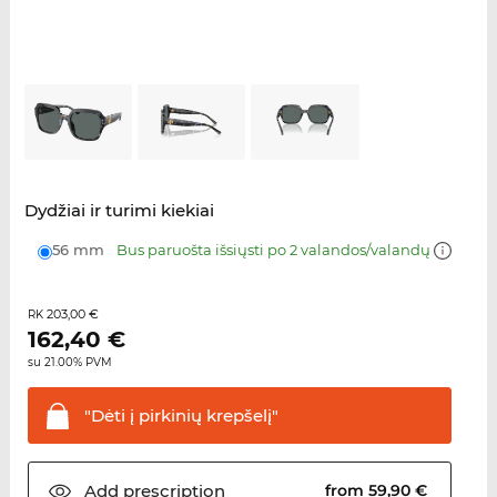
Dydžiai ir turimi kiekiai
56 mm
Bus paruošta išsiųsti po 2 valandos/valandų
203,00 €
RK
162,40
€
su 21.00% PVM
"Dėti į pirkinių
krepšelį"
Add
prescription
from 59,90 €