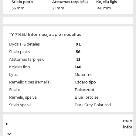
Stiklo plotis
Atstumas tarp lęšių
Kojelių ilgis
56 mm
21 mm
140 mm
TY 7143U Informacija apie modelius
Dydžiai & detalės
XL
Stiklo plotis
56
Atstumas tarp lęšių
21
Kojelės ilgis
140
Lytis
Moterims
Rėmelio tipas (rėmelis)
Uždaro tipo
Stiklai
Poliarizuoti
Rėmelių spalva
Blue Tortoise
Stiklo spalva
Dark Grey Polarized
manuf
infor