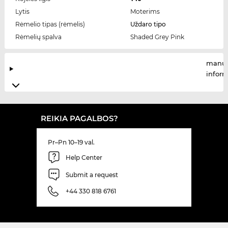
Lytis
Moterims
Rėmelio tipas (rėmelis)
Uždaro tipo
Rėmelių spalva
Shaded Grey Pink
manuf
infor
REIKIA PAGALBOS?
Pr–Pn 10–19 val.
Help Center
Submit a request
+44 330 818 6761