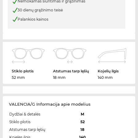
Nemokamas siuntimas ir grąžinimas
30 dienų grąžinimo teisė
Palankios kainos
Stiklo plotis
Atstumas tarp lęšių
Kojelių ilgis
52 mm
18 mm
140 mm
VALENCIA/G Informacija apie modelius
Dydžiai & detalės
M
Stiklo plotis
52
Atstumas tarp lęšių
18
Kojelės ilgis
140