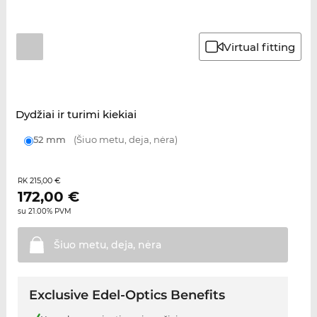
Virtual fitting
Dydžiai ir turimi kiekiai
52 mm
(Šiuo metu, deja, nėra)
215,00 €
RK
172,00
€
su 21.00% PVM
Šiuo metu, deja,
nėra
Exclusive Edel-Optics Benefits