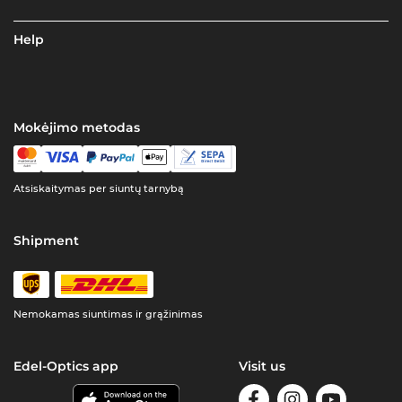
Help
Mokėjimo metodas
Atsiskaitymas per siuntų tarnybą
Shipment
Nemokamas siuntimas ir grąžinimas
Edel-Optics app
Visit us