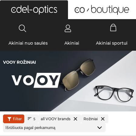
0
Akiniai nuo saulės
Akiniai
Akiniai sportui
VOOY ROŽINIAI
filter
all VOOY brands
Rožiniai
5