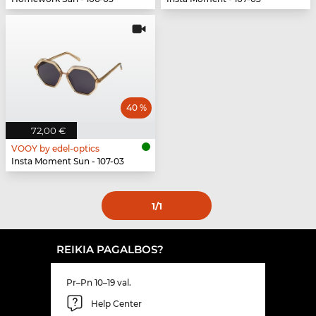
40 %
72,00 €
VOOY by edel-optics
Insta Moment Sun - 107-03
1
/1
REIKIA PAGALBOS?
Pr–Pn 10–19 val.
Help Center