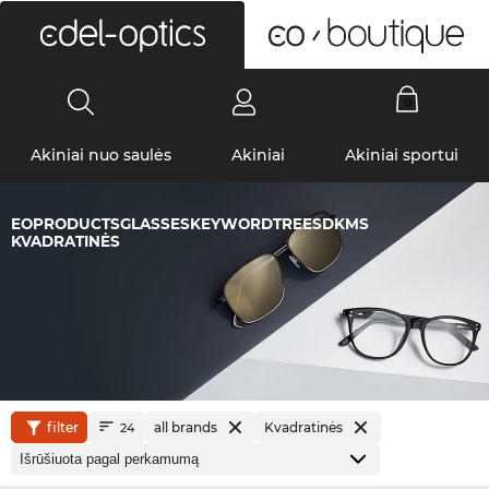
0
Akiniai nuo saulės
Akiniai
Akiniai sportui
EOPRODUCTSGLASSESKEYWORDTREESDKMS
KVADRATINĖS
filter
all brands
Kvadratinės
24