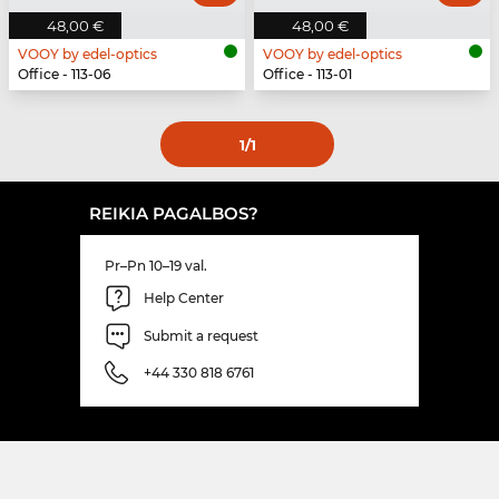
48,00 €
48,00 €
VOOY by edel-optics
VOOY by edel-optics
Office - 113-06
Office - 113-01
1
/1
REIKIA PAGALBOS?
Pr–Pn 10–19 val.
Help Center
Submit a request
+44 330 818 6761