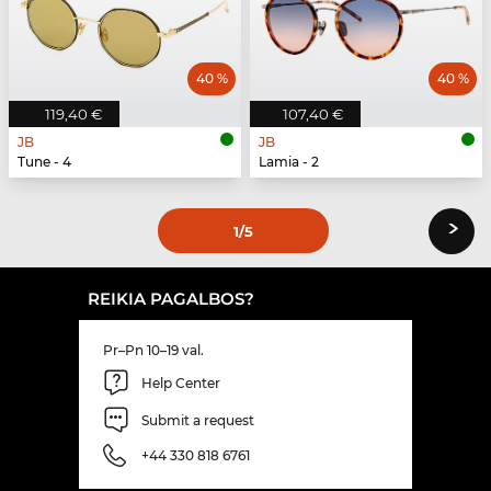
40 %
40 %
119,40 €
107,40 €
JB
JB
Tune - 4
Lamia - 2
›
1
/5
REIKIA PAGALBOS?
Pr–Pn 10–19 val.
Help Center
Submit a request
+44 330 818 6761