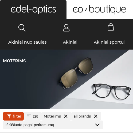
0
Akiniai nuo saulės
Akiniai
Akiniai sportui
MOTERIMS
filter
Moterims
all brands
228