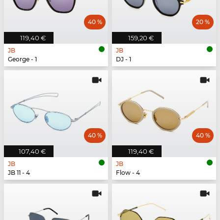
40 %
20 %
119,40 €
159,20 €
JB
JB
George - 1
DJ - 1
40 %
40 %
107,40 €
119,40 €
JB
JB
JB 11 - 4
Flow - 4