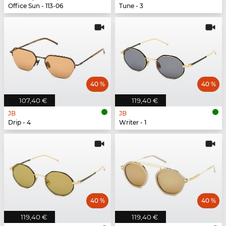
Office Sun - 113-06
Tune - 3
40 %
40 %
107,40 €
119,40 €
JB
JB
Drip - 4
Writer - 1
40 %
40 %
119,40 €
119,40 €