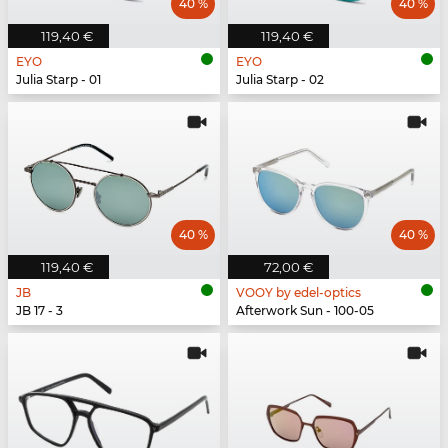
40 %
40 %
119,40 €
119,40 €
EYO
EYO
Julia Starp - 01
Julia Starp - 02
40 %
40 %
119,40 €
72,00 €
JB
VOOY by edel-optics
JB 17 - 3
Afterwork Sun - 100-05