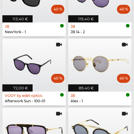
40 %
40 %
113,40 €
119,40 €
JB
JB
NewYork - 1
JB 14 - 2
40 %
40 %
72,00 €
89,40 €
VOOY by edel-optics
JB
Afterwork Sun - 100-01
Alex - 1