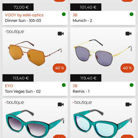
72,00 €
101,40 €
VOOY by edel-optics
JB
Dinner Sun - 105-03
Munich - 2
40 %
40 %
113,40 €
119,40 €
EYO
JB
Toni Vegas Sun - 02
Remix - 1