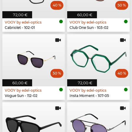
40 %
50 %
72,00 €
60,00 €
VOOY by edel-optics
VOOY by edel-optics
Cabriolet - 102-01
Club One Sun - 103-02
50 %
40 %
60,00 €
72,00 €
VOOY by edel-optics
VOOY by edel-optics
Vogue Sun - 112-02
Insta Moment - 107-05