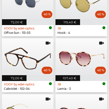
40 %
40 %
72,00 €
119,40 €
VOOY by edel-optics
JB
Office Sun - 113-03
Hook - 4
40 %
40 %
72,00 €
107,40 €
VOOY by edel-optics
JB
Cabriolet - 102-04
Lamia - 3