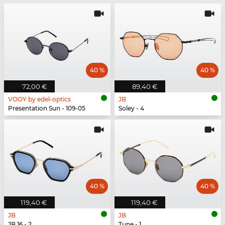
40 %
40 %
72,00 €
89,40 €
VOOY by edel-optics
JB
Presentation Sun - 109-05
Soley - 4
40 %
40 %
119,40 €
119,40 €
JB
JB
JB 16 - 2
Tune - 1