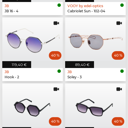
JB
VOOY by edel-optics
JB 16 - 4
Cabriolet Sun - 102-04
40 %
40 %
119,40 €
89,40 €
JB
JB
Hook - 2
Soley - 3
40 %
40 %