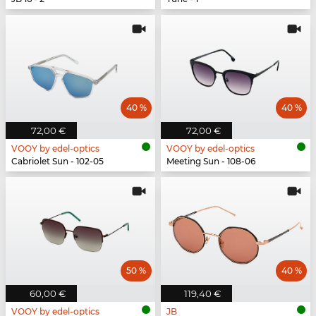
40 %
40 %
72,00 €
72,00 €
VOOY by edel-optics
VOOY by edel-optics
Cabriolet Sun - 102-05
Meeting Sun - 108-06
50 %
40 %
60,00 €
119,40 €
VOOY by edel-optics
JB