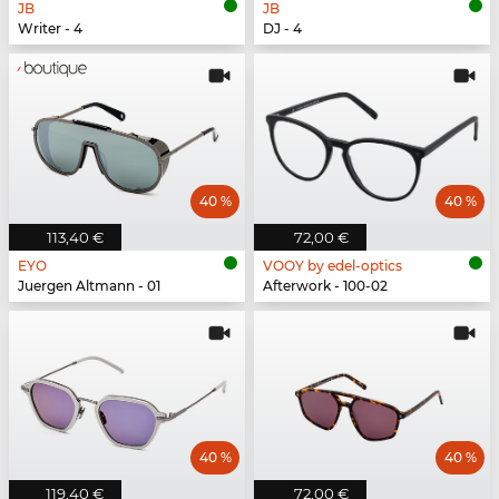
JB
JB
Writer - 4
DJ - 4
40 %
40 %
113,40 €
72,00 €
EYO
VOOY by edel-optics
Juergen Altmann - 01
Afterwork - 100-02
40 %
40 %
119,40 €
72,00 €