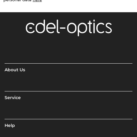
About Us
Service
Help