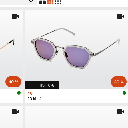
40 %
40 %
119,40 €
JB
JB 16 - 4