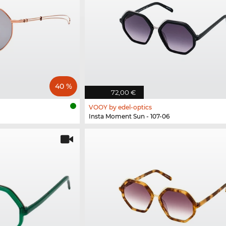
40 %
72,00 €
VOOY by edel-optics
Insta Moment Sun - 107-06