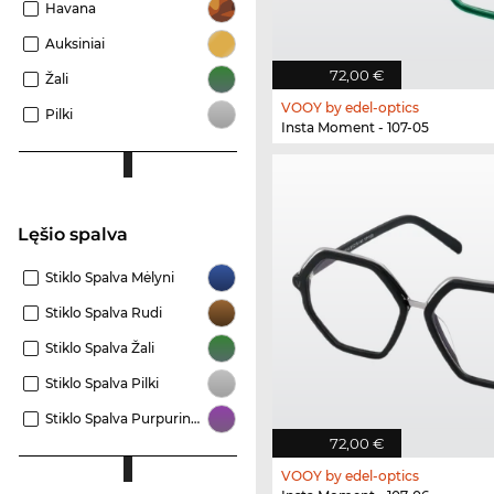
Havana
Auksiniai
72,00 €
Žali
VOOY by edel-optics
Pilki
Insta Moment - 107-05
Lęšio spalva
Stiklo Spalva Mėlyni
Stiklo Spalva Rudi
Stiklo Spalva Žali
Stiklo Spalva Pilki
Stiklo Spalva Purpuriniai
72,00 €
VOOY by edel-optics