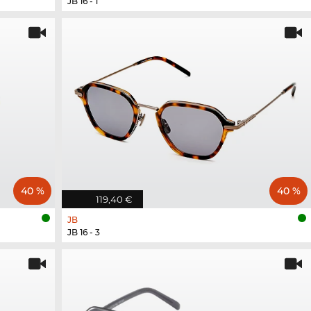
JB 16 - 1
40 %
40 %
119,40 €
JB
JB 16 - 3