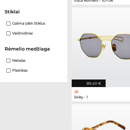
Insta Moment - 107-06
Stiklai
Galima Įdėti Stiklus
Veidrodiniai
Rėmelio medžiaga
Metalas
Plastikas
89,40 €
JB
Soley - 1