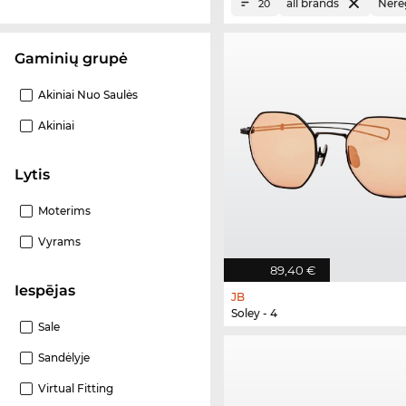
all brands
Nere
20
Gaminių grupė
Akiniai Nuo Saulės
Akiniai
Lytis
Moterims
Vyrams
89,40 €
Iespējas
JB
Soley - 4
Sale
Sandėlyje
Virtual Fitting