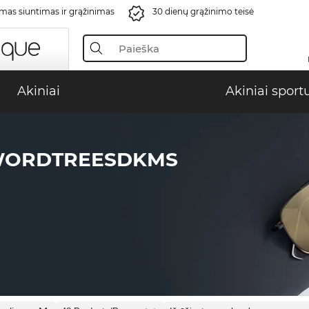
s siuntimas ir grąžinimas
30 dienų grąžinimo teisė
Akiniai
Akiniai sport
WORDTREESDKMS