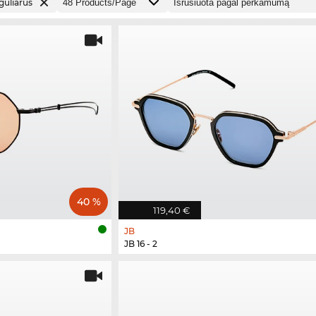
guliarus
40 %
119,40 €
JB
JB 16 - 2