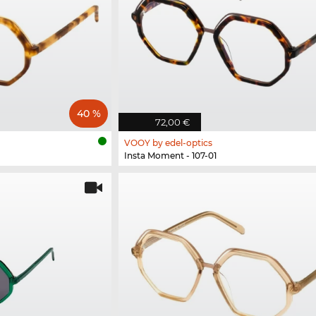
40 %
72,00 €
VOOY by edel-optics
Insta Moment - 107-01