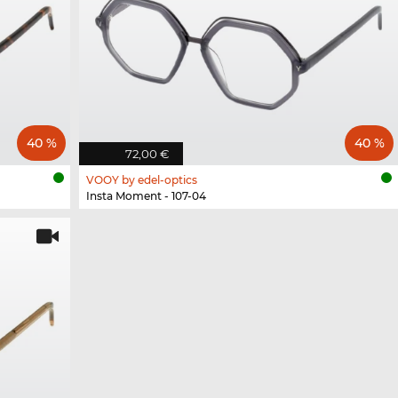
40 %
40 %
72,00 €
VOOY by edel-optics
Insta Moment - 107-04