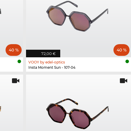
40 %
40 %
72,00 €
VOOY by edel-optics
Insta Moment Sun - 107-04