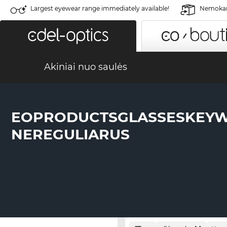
Largest eyewear range immediately available!
Nemokama
Akiniai nuo saulės
EOPRODUCTSGLASSESKEY
NEREGULIARUS