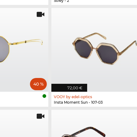
Soley - 2
40 %
72,00 €
VOOY by edel-optics
Insta Moment Sun - 107-03