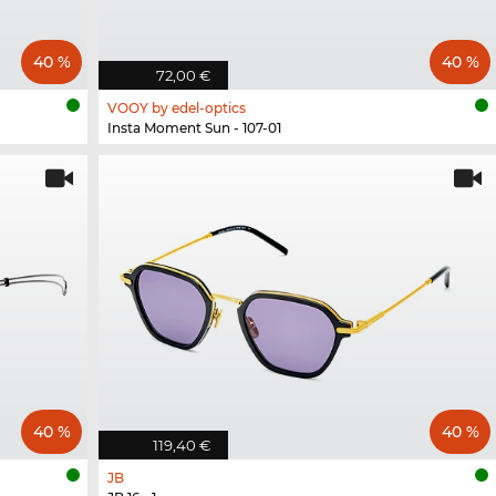
40 %
40 %
72,00 €
VOOY by edel-optics
Insta Moment Sun - 107-01
40 %
40 %
119,40 €
JB