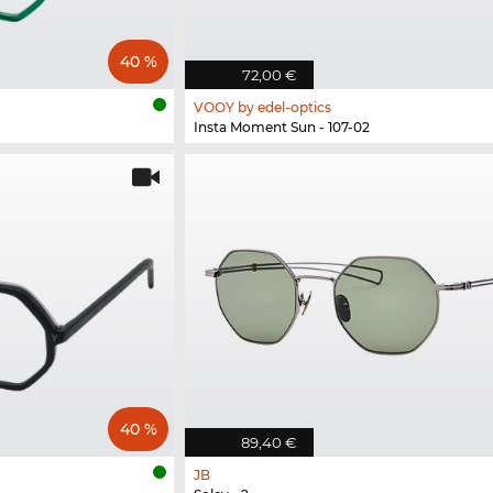
40 %
72,00 €
VOOY by edel-optics
Insta Moment Sun - 107-02
40 %
89,40 €
JB