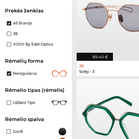
Prekės ženklas
All Brands
JB
VOOY By Edel-Optics
89,40 €
Rėmelių forma
JB
Soley - 3
Nereguliarus
Rėmelio tipas (rėmelis)
Uždaro Tipo
Rėmelio spalva
Juodi