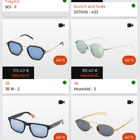
Fraymz
Scotch and Soda
901 - F
507006 - 433
40 %
40 %
119,40 €
89,40 €
199,00 €
149,00 €
JB
JB
JB 16 - 2
Musickid - 3
40 %
40 %