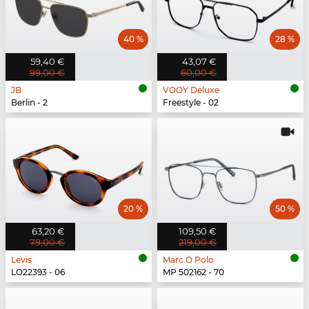
40 %
28 %
59,40 €
43,07 €
99,00 €
60,00 €
JB
VOOY Deluxe
Berlin - 2
Freestyle - 02
20 %
50 %
63,20 €
109,50 €
79,00 €
219,00 €
Levis
Marc O Polo
LO22393 - 06
MP 502162 - 70