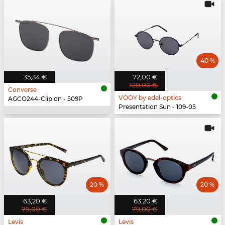
40 %
35,34 €
72,00 €
120,00 €
Converse
VOOY by edel-optics
AGCO244-Clip on - 509P
Presentation Sun - 109-05
20 %
20 %
63,20 €
63,20 €
79,00 €
79,00 €
Levis
Levis