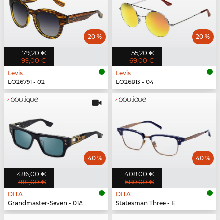
20 %
20 %
79,20 €
55,20 €
99,00 €
69,00 €
Levis
Levis
LO26791 - 02
LO26813 - 04
40 %
40 %
486,00 €
408,00 €
810,00 €
680,00 €
DITA
DITA
Grandmaster-Seven - 01A
Statesman Three - E