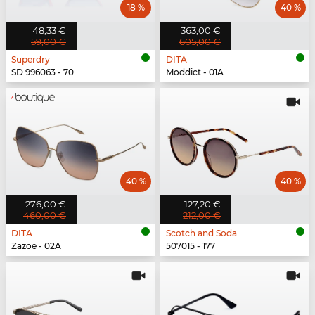
18 %
40 %
48,33 €
363,00 €
59,00 €
605,00 €
Superdry
DITA
SD 996063 - 70
Moddict - 01A
40 %
40 %
276,00 €
127,20 €
460,00 €
212,00 €
DITA
Scotch and Soda
Zazoe - 02A
507015 - 177