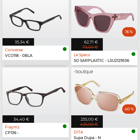
16 %
35,34 €
62,71 €
75,00 €
Converse
Le Specs
VCO118 - 0BLA
SO SARPLASTIC - LSU2129536
40 %
34,40 €
255,00 €
425,00 €
Fraymz
DITA
CP136 -
Supa Dupa - N