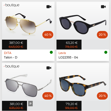
40 %
20 %
387,00 €
63,20 €
645,00 €
79,00 €
DITA
Levis
Talon - D
LO22393 - 04
40 %
20 %
381,00 €
P
79,20 €
635,00 €
99,00 €