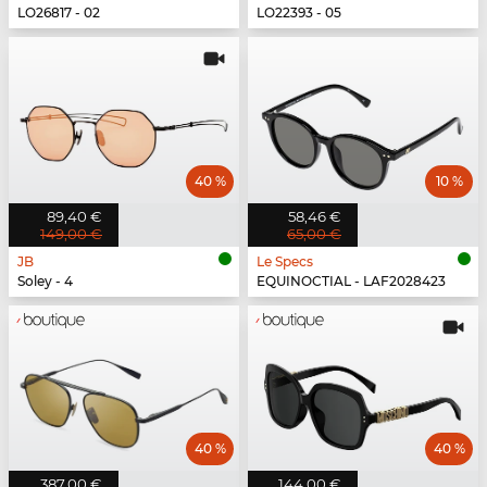
LO26817 - 02
LO22393 - 05
40 %
10 %
89,40 €
58,46 €
149,00 €
65,00 €
JB
Le Specs
Soley - 4
EQUINOCTIAL - LAF2028423
40 %
40 %
387,00 €
144,00 €