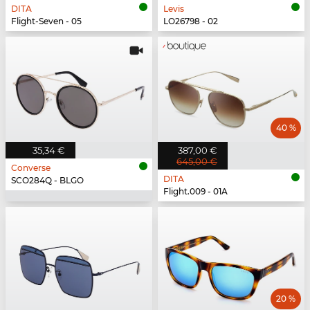
DITA
Levis
Flight-Seven - 05
LO26798 - 02
40 %
35,34 €
387,00 €
645,00 €
Converse
DITA
SCO284Q - BLGO
Flight.009 - 01A
20 %