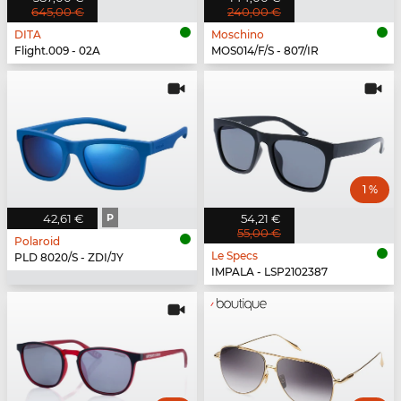
645,00 €
240,00 €
DITA
Moschino
Flight.009 - 02A
MOS014/F/S - 807/IR
1 %
42,61 €
P
54,21 €
55,00 €
Polaroid
Le Specs
PLD 8020/S - ZDI/JY
IMPALA - LSP2102387