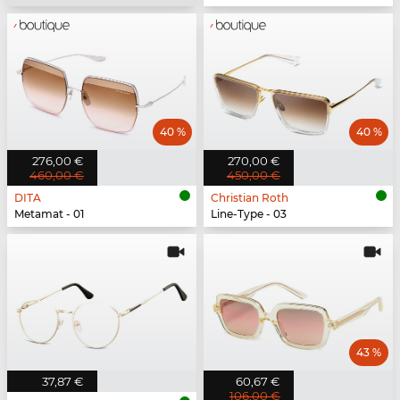
40 %
40 %
276,00 €
270,00 €
460,00 €
450,00 €
DITA
Christian Roth
Metamat - 01
Line-Type - 03
43 %
37,87 €
60,67 €
106,00 €