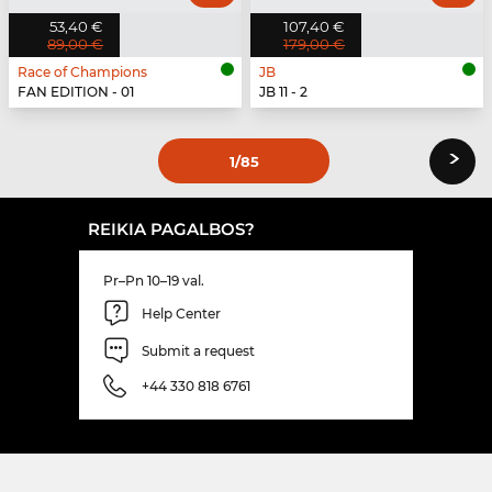
53,40 €
107,40 €
89,00 €
179,00 €
Race of Champions
JB
FAN EDITION - 01
JB 11 - 2
›
1
/85
REIKIA PAGALBOS?
Pr–Pn 10–19 val.
Help Center
Submit a request
+44 330 818 6761