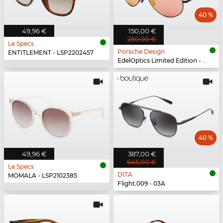
40 %
49,96 €
150,00 €
250,00 €
Le Specs
Porsche Design
ENTITLEMENT - LSP2202457
EdelOptics Limited Edition - EO
40 %
49,96 €
387,00 €
645,00 €
Le Specs
DITA
MOMALA - LSP2102385
Flight.009 - 03A