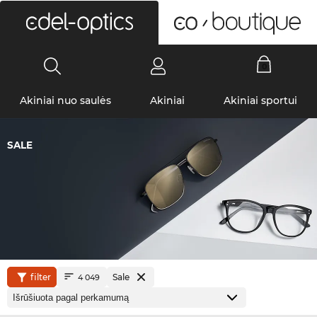
0
Akiniai nuo saulės
Akiniai
Akiniai sportui
SALE
filter
Sale
4 049