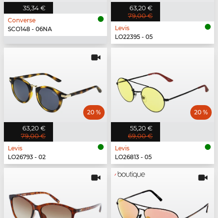
35,34 €
63,20 €
79,00 €
Converse
Levis
SCO148 - 06NA
LO22395 - 05
20 %
20 %
63,20 €
55,20 €
79,00 €
69,00 €
Levis
Levis
LO26793 - 02
LO26813 - 05